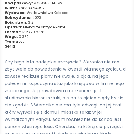
Kod paskowy:
9788383214092
ISBN:
9788383214092
Wydawca:
Wydawnictwo Kobiece
Rok wydania:
2023
Ilość stron:
312
Oprawa:
Miękka ze skrzydełkami
Format:
13.5x20.5cm
Waga:
0.322
Tłumacz:
Seria:
Czy tego lata nadejdzie szczęście? Weronika nie ma
zbyt wiele do powiedzenia w kwestii własnego życia. Od
zawsze realizuje plany nie swoje, a ojca. Na jego
polecenie rozpoczyna staż jako księgowa w firmie jego
znajomego. Jej prawdziwym marzeniem jest
studiowanie historii sztuki, ale na to ojciec nigdy by się
nie zgodził. A Weronika nie ma tyle odwagi, co jej brat,
który wyrwał się z domu i mieszka teraz w jej
wymarzonym Paryżu. Adam również nie do końca jest
panem własnego losu. Choroba, na którą cierpi, rządzi
się własnymi prawami i nigdy nie wiadomo, kiedy