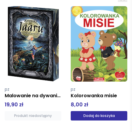
pz
Bourgeois Paulette
Kolorowanka misie
Franklin i dzidziuś
8,00 zł
9,99 zł
Dodaj do koszyka
Produkt niedostępny