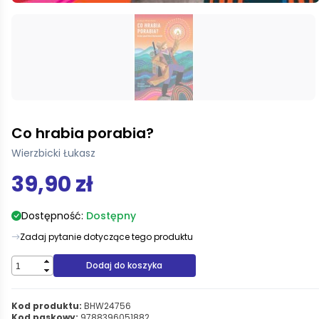
Co hrabia porabia?
Wierzbicki Łukasz
39,90 zł
Dostępność:
Dostępny
Zadaj pytanie dotyczące tego produktu
Dodaj do koszyka
Kod produktu:
BHW24756
Kod paskowy:
9788396051882