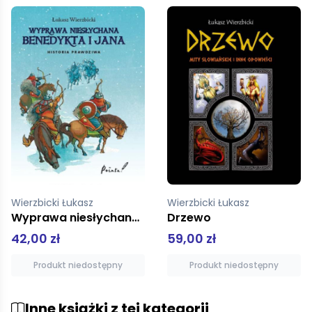
Wierzbicki Łukasz
Wierzbicki Łukasz, Oklejak Marianna
Drzewo
Machiną przez Chiny
59,00 zł
45,00 zł
Produkt niedostępny
Produkt niedostępny
Inne książki z tej kategorii