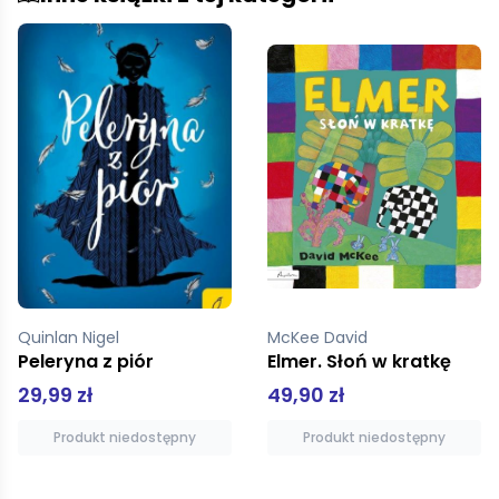
McKee David
pz
Elmer. Słoń w kratkę
Co słychać w mieście? Oglądaj poznawaj zapamiętuj
49,90 zł
13,99 zł
Produkt niedostępny
Produkt niedostępny