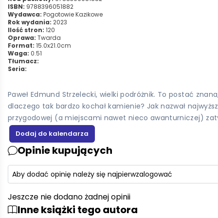
ISBN:
9788396051882
Wydawca:
Pogotowie Kazikowe
Rok wydania:
2023
Ilość stron:
120
Oprawa:
Twarda
Format:
15.0x21.0cm
Waga:
0.51
Tłumacz:
Seria:
Paweł Edmund Strzelecki, wielki podróżnik. To postać znana
dlaczego tak bardzo kochał kamienie? Jak nazwał najwyższą
przygodowej (a miejscami nawet nieco awanturniczej) zaty
Opinie kupujących
Aby dodać opinię należy się najpierw
zalogować
Jeszcze nie dodano żadnej opinii
Inne książki tego autora