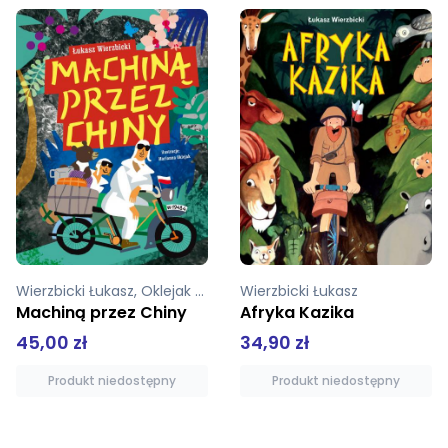
Wierzbicki Łukasz
Wierzbicki Łukasz
Afryka Kazika
Dziadek i niedźwiadek wersja ukraińska
34,90 zł
36,90 zł
Produkt niedostępny
Produkt niedostępny