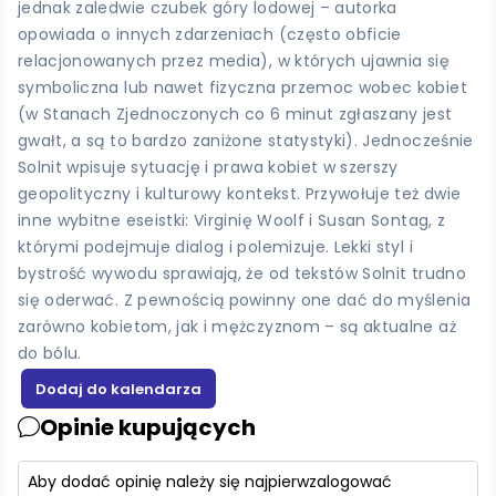
jednak zaledwie czubek góry lodowej – autorka
opowiada o innych zdarzeniach (często obficie
relacjonowanych przez media), w których ujawnia się
symboliczna lub nawet fizyczna przemoc wobec kobiet
(w Stanach Zjednoczonych co 6 minut zgłaszany jest
gwałt, a są to bardzo zaniżone statystyki). Jednocześnie
Solnit wpisuje sytuację i prawa kobiet w szerszy
geopolityczny i kulturowy kontekst. Przywołuje też dwie
inne wybitne eseistki: Virginię Woolf i Susan Sontag, z
którymi podejmuje dialog i polemizuje. Lekki styl i
bystrość wywodu sprawiają, że od tekstów Solnit trudno
się oderwać. Z pewnością powinny one dać do myślenia
zarówno kobietom, jak i mężczyznom – są aktualne aż
do bólu.
Opinie kupujących
Aby dodać opinię należy się najpierw
zalogować