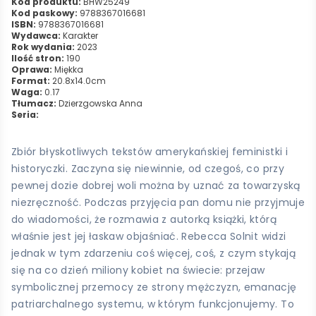
Kod produktu:
BHW25249
Kod paskowy:
9788367016681
ISBN:
9788367016681
Wydawca:
Karakter
Rok wydania:
2023
Ilość stron:
190
Oprawa:
Miękka
Format:
20.8x14.0cm
Waga:
0.17
Tłumacz:
Dzierzgowska Anna
Seria:
Zbiór błyskotliwych tekstów amerykańskiej feministki i
historyczki. Zaczyna się niewinnie, od czegoś, co przy
pewnej dozie dobrej woli można by uznać za towarzyską
niezręczność. Podczas przyjęcia pan domu nie przyjmuje
do wiadomości, że rozmawia z autorką książki, którą
właśnie jest jej łaskaw objaśniać. Rebecca Solnit widzi
jednak w tym zdarzeniu coś więcej, coś, z czym stykają
się na co dzień miliony kobiet na świecie: przejaw
symbolicznej przemocy ze strony mężczyzn, emanację
patriarchalnego systemu, w którym funkcjonujemy. To