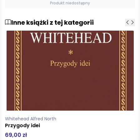
Dodaj do koszyka
Inne książki z tej kategorii
Cioran Emil
O niedogodności narodzin
60,00 zł