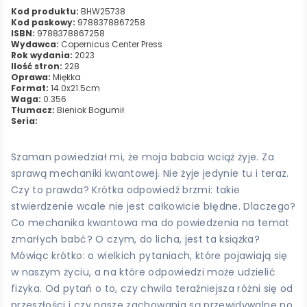
Kod produktu:
BHW25738
Kod paskowy:
9788378867258
ISBN:
9788378867258
Wydawca:
Copernicus Center Press
Rok wydania:
2023
Ilość stron:
228
Oprawa:
Miękka
Format:
14.0x21.5cm
Waga:
0.356
Tłumacz:
Bieniok Bogumił
Seria:
Szaman powiedział mi, że moja babcia wciąż żyje. Za
sprawą mechaniki kwantowej. Nie żyje jedynie tu i teraz.
Czy to prawda? Krótka odpowiedź brzmi: takie
stwierdzenie wcale nie jest całkowicie błędne. Dlaczego?
Co mechanika kwantowa ma do powiedzenia na temat
zmarłych babć? O czym, do licha, jest ta książka?
Mówiąc krótko: o wielkich pytaniach, które pojawiają się
w naszym życiu, a na które odpowiedzi może udzielić
fizyka. Od pytań o to, czy chwila teraźniejsza różni się od
przeszłości i czy nasze zachowania są przewidywalne po