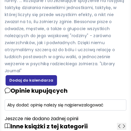
ranny. ... Rozsądne i otrzeźwiające spojrzenie na rosyjską
taktykę działania niewielkimi jednostkami, taktykę, w
której liczyły się przede wszystkim efekty, a nikt nie
zważał na to, ilu żołnierzy zginie. Biessonow pisze o
odwadze, męstwie, a także o głupocie wszystkich
należących do jego wojskowej "rodziny" - zarówno
zwierzchników, jak i podwładnych. Dzięki niemu
otrzymaliśmy szczerą aż do bólu i uczciwą relację o
ludzkich postawach w ogniu walki, a jednocześnie
wejrzenie w psychikę radzieckiego żołnierza. "Library
Journal"
Opinie kupujących
Aby dodać opinię należy się najpierw
zalogować
Jeszcze nie dodano żadnej opinii
Inne książki z tej kategorii