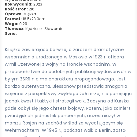
Rok wydania:
2023
Ilość stron:
216
Oprawa:
Miękka
Format:
16.5x23.0cm
Waga:
0.29
Tłumacz:
Kędzierski Sławomir
Seria:
Książka zawierająca barwne, a zarazem dramatyczne
wspomnienia urodzonego w Moskwie w 1923 r. oficera
Armii Czerwonej z wojny na froncie wschodnim. W
przeciwieństwie do podobnych publikacji wydawanych w
byłym ZSRR nie ma charakteru propagandowego. Jest
bardzo autentyczna. Biessonow przedstawia zmagania
wojenne z perspektywy zwykłego żołnierza, nie pomijając
jednak kwestii taktyki i strategii walk. Zaczyna od Kurska,
gdzie odbył się jego chrzest bojowy. Potem, jako żołnierz
gwardyjskich jednostek pancernych, uczestniczył w
marszu Rosjan na zachód w ślad za wycofującym się
Wehrmachtem. W 1945 r., podczas walk o Berlin, został