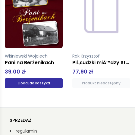
Rak Krzysztof
Domosławski Artur
PiĹ‚sudzki miÄ™dzy Stalinem a Hitlerem
Kapuściński non-fiction
77,90 zł
49,90 zł
Produkt niedostępny
Produkt niedostępny
SPRZEDAŻ
regulamin