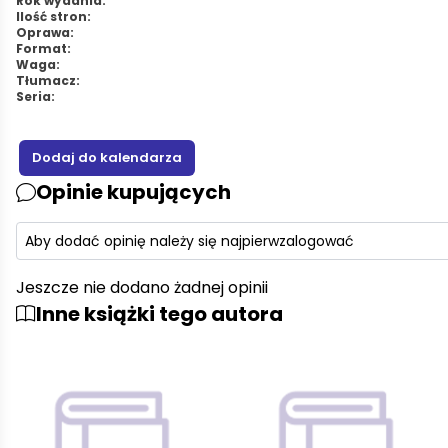
Rok wydania:
Ilość stron:
Oprawa:
Format:
Waga:
Tłumacz:
Seria:
Opinie kupujących
Aby dodać opinię należy się najpierw
zalogować
Jeszcze nie dodano żadnej opinii
Inne książki tego autora