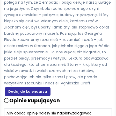
polega na tym, że z empatią i pasją kieruje naszą uwagę
na jego życie. Z symbolu ruchu społecznego czyni
żywego człowieka – potężnej budowy mężczyznę, który
kiepsko się czuł we własnym ciele, każdemu mówił
„kocham cię”, był uparty i ambitny, ale stopniowo coraz
bardziej pozbawiony marzeń. Poznając los George’a
Floyda zaczynamy rozumieć – rozumieć i czuć – jak
działa rasizm w Stanach, jak głęboko sięgają jego źródła,
jakie sieje spustoszenie. To coś więcej niż biografia, to
portret biedy, przemocy i wstydu. Lektura obowiązkowa
dla każdego, kto chce zrozumieć Stany – kraj, który od
wieków zawodzi swoich czarnych mieszkańców,
pozbawiając ich nie tylko szans i praw, ale przede
wszystkim szacunku i nadziei. Agnieszka Graff
Opinie kupujących
Aby dodać opinię należy się najpierw
zalogować