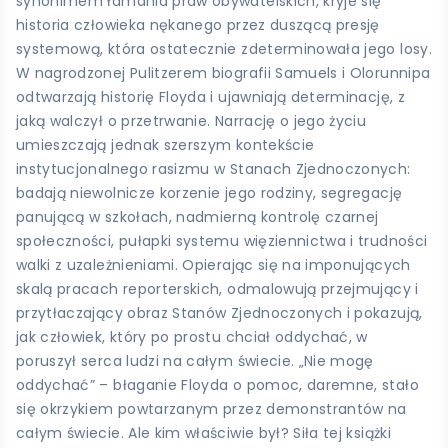
synonimem łamania praw obywatelskich, kryje się
historia człowieka nękanego przez duszącą presję
systemową, która ostatecznie zdeterminowała jego losy.
W nagrodzonej Pulitzerem biografii Samuels i Olorunnipa
odtwarzają historię Floyda i ujawniają determinację, z
jaką walczył o przetrwanie. Narrację o jego życiu
umieszczają jednak szerszym kontekście
instytucjonalnego rasizmu w Stanach Zjednoczonych:
badają niewolnicze korzenie jego rodziny, segregację
panującą w szkołach, nadmierną kontrolę czarnej
społeczności, pułapki systemu więziennictwa i trudności
walki z uzależnieniami. Opierając się na imponujących
skalą pracach reporterskich, odmalowują przejmujący i
przytłaczający obraz Stanów Zjednoczonych i pokazują,
jak człowiek, który po prostu chciał oddychać, w
poruszył serca ludzi na całym świecie. „Nie mogę
oddychać” – błaganie Floyda o pomoc, daremne, stało
się okrzykiem powtarzanym przez demonstrantów na
całym świecie. Ale kim właściwie był? Siła tej książki