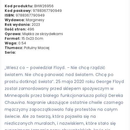
Kod produktu:
BHW26956
Kod paskowy:
9788367790949
ISBN:
9788367790949
Wydawca:
Marginesy
Rok wydania:
2023
Ilość stron:
496
Oprawa:
Miękka ze skrzydełkami
Format:
15.0x23.0cm
Waga:
0.54
Tłumacz:
Potulny Maciej
Seria:
„Wiesz co – powiedział Floyd. – Nie chcę rządzić
światem. Nie chcę panować nad światem. Chcę po
prostu dotknąć świata”. 25 maja 2020 roku George Floyd
został zamordowany przed sklepem spożywczym w
Minneapolis przez białego funkcjonariusza policji Dereka
Chauvina. Nagranie ukazujące ostatnie chwile czarnego
mężczyzny zapoczątkowało falę protestów na całym
świecie. Ale za twarzą, która pojawiła się na
niezliczonych muralach, i nazwiskiem, które stało się