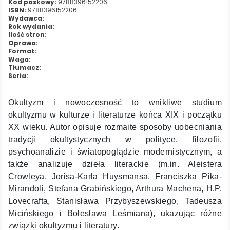
Kod paskowy:
9788396152206
ISBN:
9788396152206
Wydawca:
Rok wydania:
Ilość stron:
Oprawa:
Format:
Waga:
Tłumacz:
Seria:
Okultyzm i nowoczesność to wnikliwe studium
okultyzmu w kulturze i literaturze końca XIX i początku
XX wieku. Autor opisuje rozmaite sposoby uobecniania
tradycji okultystycznych w polityce, filozofii,
psychoanalizie i światopoglądzie modernistycznym, a
także analizuje dzieła literackie (m.in. Aleistera
Crowleya, Jorisa-Karla Huysmansa, Franciszka Pika-
Mirandoli, Stefana Grabińskiego, Arthura Machena, H.P.
Lovecrafta, Stanisława Przybyszewskiego, Tadeusza
Micińskiego i Bolesława Leśmiana), ukazując różne
związki okultyzmu i literatury.