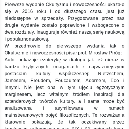
Pierwsze wydanie Okultyzmu i nowoczesności ukazało
się w 2016 roku i od dłuższego czasu jest już
niedostępne w sprzedaży. Przygotowane przez nas
drugie wydanie zostało poprawione i wzbogacone o
dwa rozdziały. Inauguruje również naszą serię naukową
i popularnonaukową.
W przedmowie do pierwszego wydania tak o
Okultyzmie i nowoczesności pisał prof. Mirosław Piróg:
Autor pokazuje ezoterykę w dialogu jak też nieraz w
bardzo krytycznych zmaganiach z najważniejszymi
postaciami kultury współczesnej: Nietzschem,
Jamesem, Freudem, Foucaultem, Adornem, Eco i
innymi. Nie jest ona w tym ujęciu egzotycznym
marginesem, lecz witalnym źródłem inspiracji dla
sztandarowych twórców kultury, a i sama może być
analizowana i asymilowana w ramach
mainstreamowych pojęć filozoficznych. Te rozważania
klarownie pokazują, że tak oczekiwany przez
koryfeuszy kulturowych wieku XIX i XX zmierzch tego,