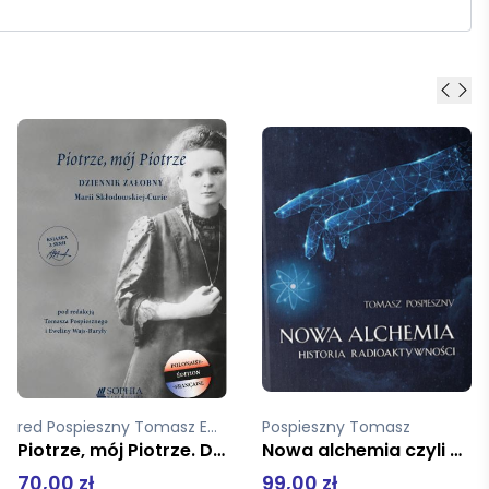
Pospieszny Tomasz
Pospieszny Tomasz
Nowa alchemia czyli Historia radioaktywnośći tw
Maria Goeppert-Mayer Tańcząca z atomami
99,00 zł
89,00 zł