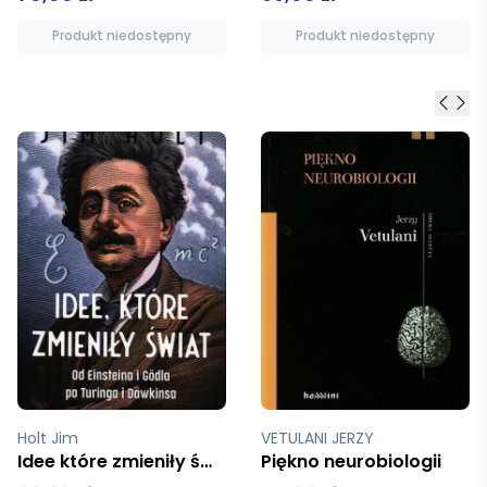
Produkt niedostępny
Dodaj do koszyka
VETULANI JERZY
Hawking Stephen, Mlodinow Leonard
Piękno neurobiologii
Jeszcze krótsza historia czasu