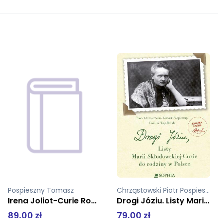
Chrząstowski Piotr Pospieszny Tomasz Ewelina Wajs-Baryła
red Pospieszny Tomasz Ewelina Wajs-Baryła
Drogi Józiu. Listy Marii Skłodowskiej-Curie do rodziny w Polsce tw
Piotrze, mój Piotrze. Dziennik żałobny Marii Skłodowskiej-Curie tw
79,00 zł
70,00 zł