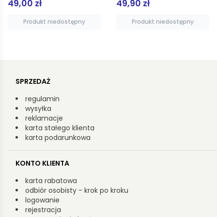
49,90 zł
79,92 zł
99,90 zł
Produkt niedostępny
Dodaj do koszyka
SPRZEDAŻ
regulamin
wysyłka
reklamacje
karta stałego klienta
karta podarunkowa
KONTO KLIENTA
karta rabatowa
odbiór osobisty - krok po kroku
logowanie
rejestracja