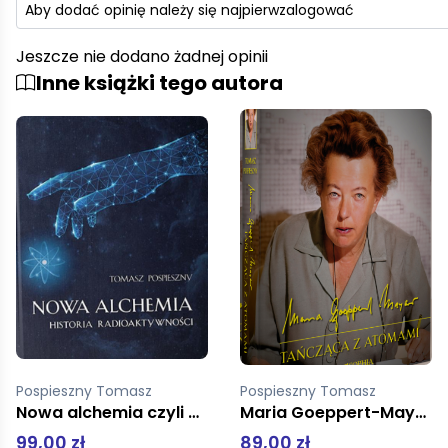
Aby dodać opinię należy się najpierw
zalogować
Jeszcze nie dodano żadnej opinii
Inne książki tego autora
Pospieszny Tomasz
Pospieszny Tomasz
Maria Goeppert-Mayer Tańcząca z atomami
Irena Joliot-Curie Rodowa dziedziczka
89,00 zł
89,00 zł