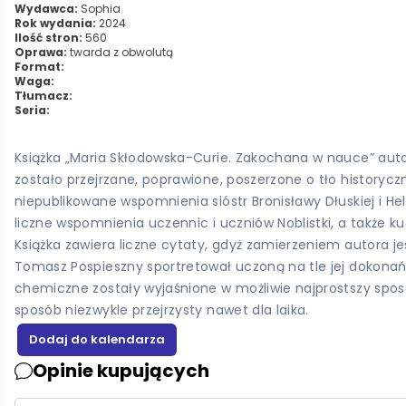
Wydawca:
Sophia
Rok wydania:
2024
Ilość stron:
560
Oprawa:
twarda z obwolutą
Format:
Waga:
Tłumacz:
Seria:
Książka „Maria Skłodowska-Curie. Zakochana w nauce” aut
zostało przejrzane, poprawione, poszerzone o tło historyczn
niepublikowane wspomnienia sióstr Bronisławy Dłuskiej i He
liczne wspomnienia uczennic i uczniów Noblistki, a także kuc
Książka zawiera liczne cytaty, gdyż zamierzeniem autora je
Tomasz Pospieszny sportretował uczoną na tle jej dokonań
chemiczne zostały wyjaśnione w możliwie najprostszy spo
sposób niezwykle przejrzysty nawet dla laika.
Opinie kupujących