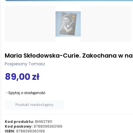
Maria Skłodowska-Curie. Zakochana w n
Pospieszny Tomasz
89,00 zł
Spytaj o dostępność
Produkt niedostępny
Kod produktu:
BHW27811
Kod paskowy:
9788396360199
ISBN:
9788396360199