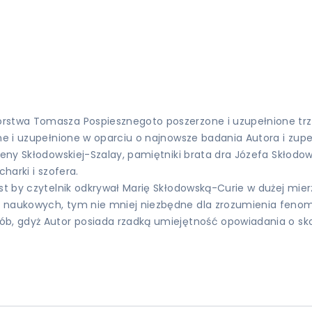
orstwa Tomasza Pospiesznegoto poszerzone i uzupełnione trz
e i uzupełnione w oparciu o najnowsze badania Autora i zupełn
leny Skłodowskiej-Szalay, pamiętniki brata dra Józefa Skłodo
harki i szofera.
st by czytelnik odkrywał Marię Skłodowską-Curie w dużej mierz
 naukowych, tym nie mniej niezbędne dla zrozumienia fenome
sób, gdyż Autor posiada rzadką umiejętność opowiadania o s