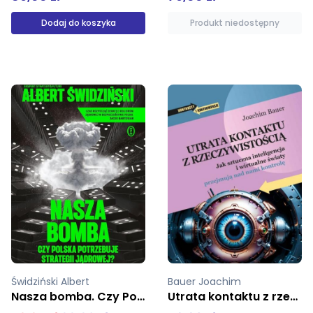
Produkt niedostępny
Produkt niedostępny
Bauer Joachim
Holt Jim
Utrata kontaktu z rzeczywistością
Idee które zmieniły świat