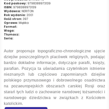
Kod paskowy:
9798388973139
ISBN:
9798388973139
Wydawca:
NERITON
Rok wydania:
2001
Ilość stron:
397
Oprawa:
Miękka
Format:
Waga:
Tłumacz:
Seria:
Autor proponuje topograficzno-chronologiczne ujęcie
dziejów poszczególnych placówek religijnych, podając
bardzo dokładne informacje, dotyczące parafii, księży,
parafian. Pozycja ta uświadamia czytelnikom istnienie
nieznanych lub częściowo zapomnianych dziejów
polskiego przymusowego i dobrowolnego osadnictwa
na pozaeuropejskich obszarach carskiej Rosji oraz
starań tych ludzi o zachowanie narodowej tożsamości i
narodowego dziedzictwa w związkach z Kościołem
katolickim.