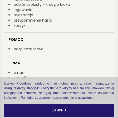
odbiór osobisty - krok po kroku
logowanie
rejestracja
przypomnienie hasła
koszyk
POMOC
bezpieczeństwo
FIRMA
o nas
kontakt
kariera
Używamy cookies i podobnych technologii m.in. w celach: świadczenia
współpraca
usług, reklamy, statystyk. Koszystanie z witryny bez zmiany ustawień Twojej
przeglądarki oznacza, że będą one umieszczane na Twoim urządzeniu
końcowym. Pamiętaj, że zawsze możesz zmienić te ustawienia.
Copyright by Arsenał 2022
zastrzeżenia prawne
|
polityka prywatności
ZAMKNIJ
code by
Software house Cogitech