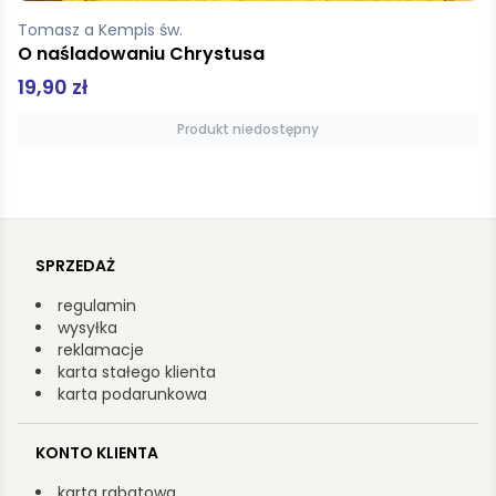
Nowak Artur, Obirek Stanisław
Babilon Kryminalna historia kościoła
46,99 zł
Dodaj do koszyka
SPRZEDAŻ
regulamin
wysyłka
reklamacje
karta stałego klienta
karta podarunkowa
KONTO KLIENTA
karta rabatowa