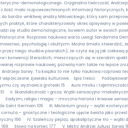
zoteryczno-demonologicznego. Oryginalna twórczość Andrzej
ilość mało rozpowszechnionych informacji historycznych, k
o bardzo wnikliwej analizy Miłowickiego, który sam przeprowa
ych praktyk, które charakteryzowały okres opisywany w powieśc
rowadzi się studia demonologiczne, bowiem autor w swoich po
 tło historyczne. Rozprawa naukowa warta uwagi Sandomiria
ioznawstwo, psychologię i okultyzm. Można śmiało stwierdzić, 
przez niego studiów pisarskich), że czyta się ją jak ciekawą
 i konwencji literackich, mieszczących się w szerokim spekt
anej rozprawie naukowej, pozwolą nam także na lepsze zrozum
 Andrzeja Sarwy. Ta książka to nie tylko naukowa rozprawa te
ował współczesne zjawiska kulturowe. Spis treści: Podziękow
zmu czy wyznawca groteski 15 Aura mroku i tajemniczości –
 51 II. Skandaliczność i groza. Wątki sensacyjno-makabrycz
69 Sadyzm, religia i magia – mroczna historia i krwawe sens
e Saint Germain 105 III. Misterium gnozy – wątki ezoteryc
ornuta – gnostyczne i teologiczne ujęcie świata jako przest
czny 156 IV. Szaleńczy pejzaż, apokaliptyczne tło – wątki 
nych 169 Słowo na koniec 177 V. Mistrz Andrzej Juliusz Sarw