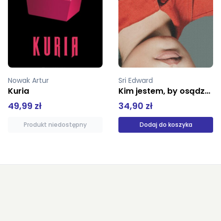
Sri Edward
Bernet Anne
Kim jestem, by osądzać? Odpowiedź na relatywizm - logicznie i z miłością
Papież Grzegorz Wielki
34,90 zł
54,00 zł
Dodaj do koszyka
Produkt niedostępny