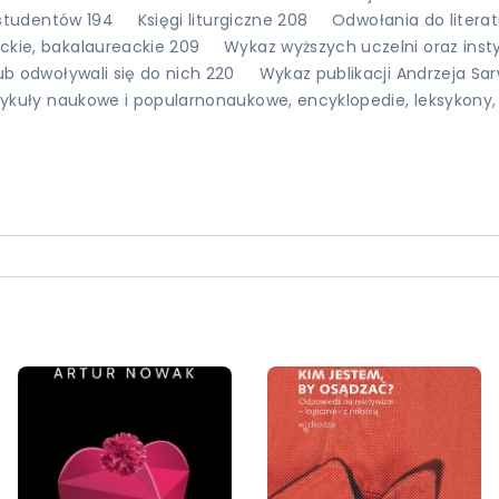
 studentów 194 Księgi liturgiczne 208 Odwołania do litera
ncjackie, bakalaureackie 209 Wykaz wyższych uczelni oraz in
e lub odwoływali się do nich 220 Wykaz publikacji Andrzeja Sa
tykuły naukowe i popularnonaukowe, encyklopedie, leksykony, sł