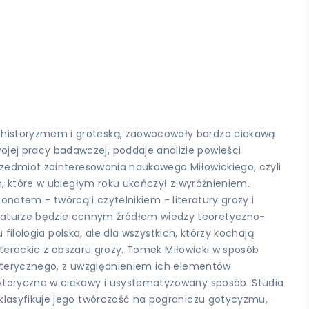
 historyzmem i groteską, zaowocowały bardzo ciekawą
ej pracy badawczej, poddaje analizie powieści
rzedmiot zainteresowania naukowego Miłowickiego, czyli
m, które w ubiegłym roku ukończył z wyróżnieniem.
jonatem - twórcą i czytelnikiem - literatury grozy i
raturze będzie cennym źródłem wiedzy teoretyczno-
filologia polska, ale dla wszystkich, którzy kochają
iterackie z obszaru grozy. Tomek Miłowicki w sposób
zoterycznego, z uwzględnieniem ich elementów
rytoryczne w ciekawy i usystematyzowany sposób. Studia
klasyfikuje jego twórczość na pograniczu gotycyzmu,