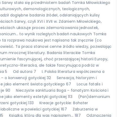
a Sarwy stała się przedmiotem badań Tomka Miłowickiego
ulturowych, demonologicznych, teologicznych,
dził dogłębne badania źródeł, odsłaniających kulisy
iach Sarwy, czyli XVI i XVII w. Zdaniem Miłowickiego,
wieściach ukazuje proces zdemonizowania jednostek,
 Demonicum… to wynik rozległych badań naukowych Tomka
że ta rozprawa naukowa jest napisana tak zręcznie (co
 powieść. Ta praca stanowi cenne źródło wiedzy, pozwalając
rum mrocznej literatury. Badania literackie Tomka
ienie fascynującej, choć przerażającej historii Europy,
oretyczno-literacka, ale także fascynująca podróż w
ania 5 Od autora 7 I. Polska literatura współczesna a
 o konwencji gotyckiej 32 Sensacja, historyzm i
ne jako element świata gotyckiego 67 Locus fatalis i
acje 90 Nieczyste sanktuaria Boga – fanatyzm Kościoła i
zne jako elementy estetyki gotyckiej 113 (Pan)demonium
rzeni gotyckiej 133 Kreacje gotyckie: Bohater
diaboliczne w powieści gotyckiej 167 Zaburzenia w
a 185 Książka, którą dla was napisałem... 187 Odznaczenia