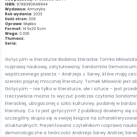
ISBN:
9788380648944
Wydawca:
Armoryka
Rok wydania:
2023
Ilość stron:
306
Oprawa:
Miękka
Format:
14.5x20.5cm
Waga:
0.336
Tłumacz:
Seria:
Gotycyzm w literaturze Badania literackie Tomka Miłowi
rozprawą naukową, zatytułowaną: Sandomiria Demonicum. O
współczesnego pisarza – Andrzeja J. Sarwy, które mają cec
szeroko pojętej mrocznej literatury. Tomek Miłowicki jest
Gotycyzm - nie tylko w literaturze, ale i sztuce - jest prz
rzeczywiście można to wyczuć podczas czytania Sandomir
literackiej, ubogaconej o szkic kulturowy, podanej w bardzo 
literaturę. Co to jest gotycyzm? Z publikacji dowiemy się 
szczególny skupia się w swojej książce na scharakteryzow
strukturalnych. Prezentowana czytelnikom rozprawa nauko
demonologiczne a twórczość Andrzeja Sarwy Andrzej Sarwa 