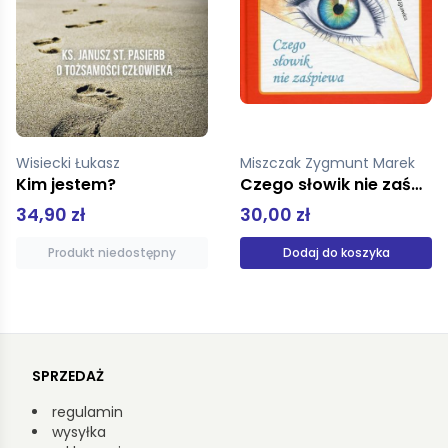
Miszczak Zygmunt Marek
Nowak Artur
Czego słowik nie zaśpiewa
Kuria
30,00 zł
49,99 zł
Dodaj do koszyka
Produkt niedostępny
SPRZEDAŻ
regulamin
wysyłka