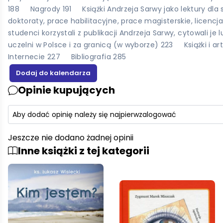
188 Nagrody 191 Książki Andrzeja Sarwy jako lektury dla
doktoraty, prace habilitacyjne, prace magisterskie, lice
studenci korzystali z publikacji Andrzeja Sarwy, cytowali j
uczelni w Polsce i za granicą (w wyborze) 223 Książki i ar
Internecie 227 Bibliografia 285
Opinie kupujących
Aby dodać opinię należy się najpierw
zalogować
Jeszcze nie dodano żadnej opinii
Inne książki z tej kategorii