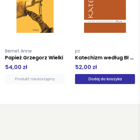
pz
Stanissen Wilfrid
Katechizm według Bł Edmunda Bojanowskiego mk
Ani joga ani zen mk
52,00 zł
34,90 zł
Dodaj do koszyka
Produkt niedostępny