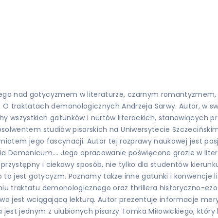
ckiego nad gotycyzmem w literaturze, czarnym romantyzmem,
 traktatach demonologicznych Andrzeja Sarwy. Autor, w swoj
hy wszystkich gatunków i nurtów literackich, stanowiących p
 absolwentem studiów pisarskich na Uniwersytecie Szczeciński
edmiotem jego fascynacji. Autor tej rozprawy naukowej jest pas
ia Demonicum…. Jego opracowanie poświęcone grozie w lite
przystępny i ciekawy sposób, nie tylko dla studentów kierunku 
co to jest gotycyzm. Poznamy także inne gatunki i konwencje l
aniu traktatu demonologicznego oraz thrillera historyczno-e
wa jest wciągającą lekturą. Autor prezentuje informacje me
jest jednym z ulubionych pisarzy Tomka Miłowickiego, który 