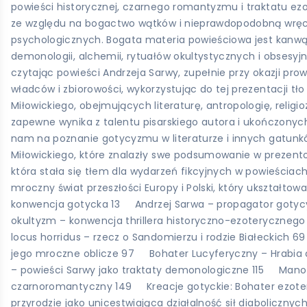
powieści historycznej, czarnego romantyzmu i traktatu e
ze względu na bogactwo wątków i nieprawdopodobną wręcz 
psychologicznych. Bogata materia powieściowa jest kanwą d
demonologii, alchemii, rytuałów okultystycznych i obsesyjn
czytając powieści Andrzeja Sarwy, zupełnie przy okazji p
władców i zbiorowości, wykorzystując do tej prezentacji
Miłowickiego, obejmujących literaturę, antropologię, relig
zapewne wynika z talentu pisarskiego autora i ukończonych 
nam na poznanie gotycyzmu w literaturze i innych gatunków
Miłowickiego, które znalazły swe podsumowanie w prezentow
która stała się tłem dla wydarzeń fikcyjnych w powieściach
mroczny świat przeszłości Europy i Polski, który ukształt
konwencja gotycka 13 Andrzej Sarwa – propagator gotycy
okultyzm – konwencja thrillera historyczno-ezoterycznego
locus horridus – rzecz o Sandomierzu i rodzie Białeckich 
jego mroczne oblicze 97 Bohater Lucyferyczny – Hrabia d
– powieści Sarwy jako traktaty demonologiczne 115 Mano c
czarnoromantyczny 149 Kreacje gotyckie: Bohater ezotery
przyrodzie jako unicestwiająca działalność sił diabolicz