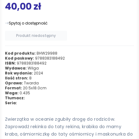
40,00 zł
Spytaj o dostępność
Produkt niedostępny
Kod produktu:
BHW29988
Kod paskowy:
9788383188492
ISBN:
9788383188492
Wydawca:
Wilga
Rok wydania:
2024
Ilość stron:
8
Oprawa:
Twarda
Format:
20.5x18.0cm
Waga:
0.435
Tłumacz:
Seria:
Zwierzątka w oceanie zgubiły drogę do rodziców.
Zaprowadź rekinka do taty rekina, krabika do mamy
kraba, ośmiorniczkę do taty ośmiornicy i maskonurka do