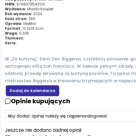
ISBN:
9788379543120
Wydawca:
Miasto Książek
Rok wydania:
2024
Ilość stron:
360
Oprawa:
Miękka
Format:
13.2x19.2cm
Waga:
0.335
Tłumacz:
Seria:
W „Za kurtyną”, Earla Derr Biggersa, czytelnicy ponownie
wstrząsnęło elitą San Francisco. W świecie pełnym zdrady
odsłonić prawdę skrywaną za kurtyną pozorów. Ta pełna nap
mistrzostwo Biggersa w kreowaniu trzymających w napięciu
Opinie kupujących
Aby dodać opinię należy się najpierw
zalogować
Jeszcze nie dodano żadnej opinii