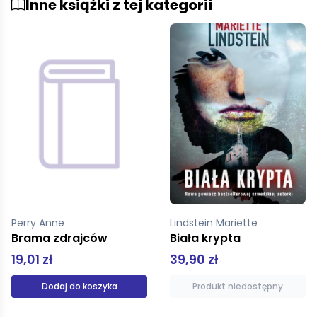
Inne książki z tej kategorii
Lindstein Mariette
Brejdygant Igor
Biała krypta
Szadź
39,90 zł
49,99 zł
Produkt niedostępny
Produkt niedostępny