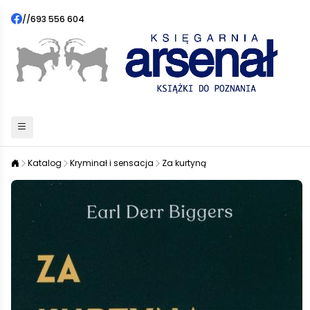
//
693 556 604
Katalog
Kryminał i sensacja
Za kurtyną