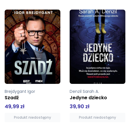
Denzil Sarah A.
Silva Daniel
Jedyne dziecko
Nowa dziewczyna
39,90 zł
39,99 zł
Produkt niedostępny
Produkt niedostępny