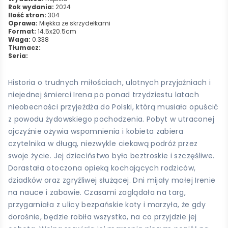
Rok wydania:
2024
Ilość stron:
304
Oprawa:
Miękka ze skrzydełkami
Format:
14.5x20.5cm
Waga:
0.338
Tłumacz:
Seria:
Historia o trudnych miłościach, ulotnych przyjaźniach i
niejednej śmierci Irena po ponad trzydziestu latach
nieobecności przyjeżdża do Polski, którą musiała opuścić
z powodu żydowskiego pochodzenia. Pobyt w utraconej
ojczyźnie ożywia wspomnienia i kobieta zabiera
czytelnika w długą, niezwykle ciekawą podróż przez
swoje życie. Jej dzieciństwo było beztroskie i szczęśliwe.
Dorastała otoczona opieką kochających rodziców,
dziadków oraz zgryźliwej służącej. Dni mijały małej Irenie
na nauce i zabawie. Czasami zaglądała na targ,
przygarniała z ulicy bezpańskie koty i marzyła, że gdy
dorośnie, będzie robiła wszystko, na co przyjdzie jej