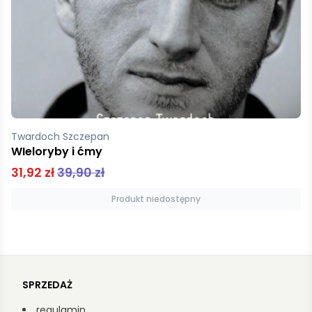
Ławrynowicz Witold J.
Sieroty rewolucji
43,00 zł
Dodaj do koszyka
SPRZEDAŻ
regulamin