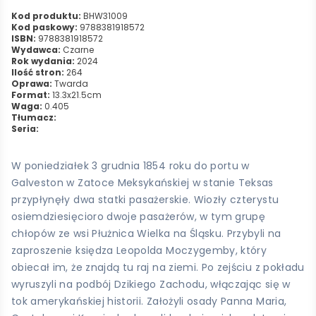
Kod produktu:
BHW31009
Kod paskowy:
9788381918572
ISBN:
9788381918572
Wydawca:
Czarne
Rok wydania:
2024
Ilość stron:
264
Oprawa:
Twarda
Format:
13.3x21.5cm
Waga:
0.405
Tłumacz:
Seria:
W poniedziałek 3 grudnia 1854 roku do portu w
Galveston w Zatoce Meksykańskiej w stanie Teksas
przypłynęły dwa statki pasażerskie. Wiozły czterystu
osiemdziesięcioro dwoje pasażerów, w tym grupę
chłopów ze wsi Płużnica Wielka na Śląsku. Przybyli na
zaproszenie księdza Leopolda Moczygemby, który
obiecał im, że znajdą tu raj na ziemi. Po zejściu z pokładu
wyruszyli na podbój Dzikiego Zachodu, włączając się w
tok amerykańskiej historii. Założyli osady Panna Maria,