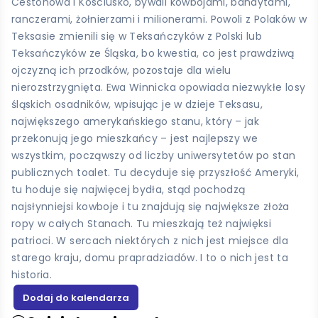
Cestohowa i Kosciusko, bywali kowbojami, bandytami,
ranczerami, żołnierzami i milionerami. Powoli z Polaków w
Teksasie zmienili się w Teksańczyków z Polski lub
Teksańczyków ze Śląska, bo kwestia, co jest prawdziwą
ojczyzną ich przodków, pozostaje dla wielu
nierozstrzygnięta. Ewa Winnicka opowiada niezwykłe losy
śląskich osadników, wpisując je w dzieje Teksasu,
największego amerykańskiego stanu, który – jak
przekonują jego mieszkańcy – jest najlepszy we
wszystkim, począwszy od liczby uniwersytetów po stan
publicznych toalet. Tu decyduje się przyszłość Ameryki,
tu hoduje się najwięcej bydła, stąd pochodzą
najsłynniejsi kowboje i tu znajdują się największe złoża
ropy w całych Stanach. Tu mieszkają też najwięksi
patrioci. W sercach niektórych z nich jest miejsce dla
starego kraju, domu prapradziadów. I to o nich jest ta
historia.