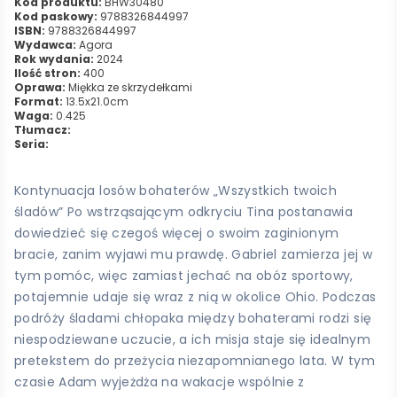
Kod produktu:
BHW30480
Kod paskowy:
9788326844997
ISBN:
9788326844997
Wydawca:
Agora
Rok wydania:
2024
Ilość stron:
400
Oprawa:
Miękka ze skrzydełkami
Format:
13.5x21.0cm
Waga:
0.425
Tłumacz:
Seria:
Kontynuacja losów bohaterów „Wszystkich twoich
śladów” Po wstrząsającym odkryciu Tina postanawia
dowiedzieć się czegoś więcej o swoim zaginionym
bracie, zanim wyjawi mu prawdę. Gabriel zamierza jej w
tym pomóc, więc zamiast jechać na obóz sportowy,
potajemnie udaje się wraz z nią w okolice Ohio. Podczas
podróży śladami chłopaka między bohaterami rodzi się
niespodziewane uczucie, a ich misja staje się idealnym
pretekstem do przeżycia niezapomnianego lata. W tym
czasie Adam wyjeżdża na wakacje wspólnie z