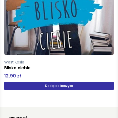
Piekarska Małgorzata KArolina
Drzewo Maurycego
45,00 zł
Dodaj do koszyka