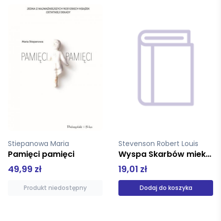
Stevenson Robert Louis
Paasilinna Arto
Wyspa Skarbów miekka Greg
Nieludzki lokaj przewielebnego Huuskonena
19,01 zł
49,00 zł
Dodaj do koszyka
Dodaj do koszyka