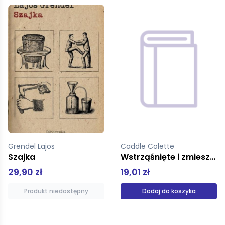
Caddle Colette
Pasternak Borys
Wstrząśnięte i zmieszane
Doktor Żywago
19,01 zł
63,20 zł
79,00 zł
Dodaj do koszyka
Produkt niedostępny