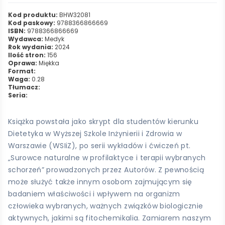
Kod produktu:
BHW32081
Kod paskowy:
9788366866669
ISBN:
9788366866669
Wydawca:
Medyk
Rok wydania:
2024
Ilość stron:
156
Oprawa:
Miękka
Format:
Waga:
0.28
Tłumacz:
Seria:
Książka powstała jako skrypt dla studentów kierunku
Dietetyka w Wyższej Szkole Inżynierii i Zdrowia w
Warszawie (WSIiZ), po serii wykładów i ćwiczeń pt.
„Surowce naturalne w profilaktyce i terapii wybranych
schorzeń” prowadzonych przez Autorów. Z pewnością
może służyć także innym osobom zajmującym się
badaniem właściwości i wpływem na organizm
człowieka wybranych, ważnych związków biologicznie
aktywnych, jakimi są fitochemikalia. Zamiarem naszym