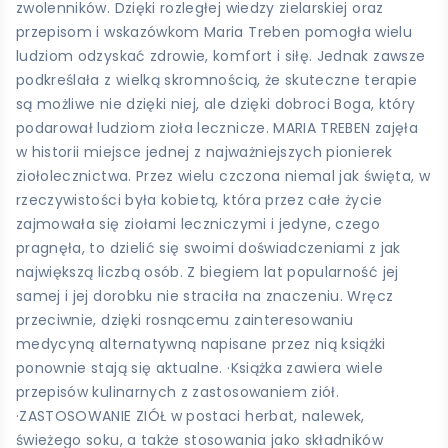
zwolenników. Dzięki rozległej wiedzy zielarskiej oraz
przepisom i wskazówkom Maria Treben pomogła wielu
ludziom odzyskać zdrowie, komfort i siłę. Jednak zawsze
podkreślała z wielką skromnością, że skuteczne terapie
są możliwe nie dzięki niej, ale dzięki dobroci Boga, który
podarował ludziom zioła lecznicze. MARIA TREBEN zajęła
w historii miejsce jednej z najważniejszych pionierek
ziołolecznictwa. Przez wielu czczona niemal jak święta, w
rzeczywistości była kobietą, która przez całe życie
zajmowała się ziołami leczniczymi i jedyne, czego
pragnęła, to dzielić się swoimi doświadczeniami z jak
największą liczbą osób. Z biegiem lat popularność jej
samej i jej dorobku nie straciła na znaczeniu. Wręcz
przeciwnie, dzięki rosnącemu zainteresowaniu
medycyną alternatywną napisane przez nią książki
ponownie stają się aktualne. ·Książka zawiera wiele
przepisów kulinarnych z zastosowaniem ziół.
·ZASTOSOWANIE ZIÓŁ w postaci herbat, nalewek,
świeżego soku, a także stosowania jako składników