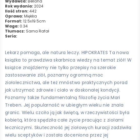
Wydawca:
Bellona
Rok wydania:
2024
Ilość stron:
442
Oprawa:
Miękka
Format:
12.5x19.5cm
Waga:
0.34
Tłumacz:
Sarna Rafał
Seria:
Lekarz pomaga, ale natura leczy. HIPOKRATES Ta nowa
książka to prawdziwa skarbnica wiedzy na temat ziół! W
książce znajdziemy nie tylko przepisy na szerokie
zastosowanie ziół, poznamy ogromną moc
ziołolecznictwa, ale też mnóstwo praktycznych porad
jak utrzymać zdrowie i ciało w doskonałej kondycji.
Poznamy także fundamentalną filozofię życia Mari
Treben. Jej popularność w ubiegłym wieku nie znała
granic. Wielu czciło ją jak świętą, w rzeczywistości była
kobietą, która spędziła całe życie pracując z ziołami
leczniczymi. Skuteczność jej ziołowych kuracji zadziwiła
wielu sceptyków i została doceniona przez jej