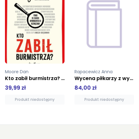
Rapacewicz Anna
Kortko Dariusz,Pietraszewski Marcin
Wycena piłkarzy z wykorzystaniem modeli ekonometrycznych
Kukuczka
84,00 zł
44,99 zł
Produkt niedostępny
Produkt niedostępny