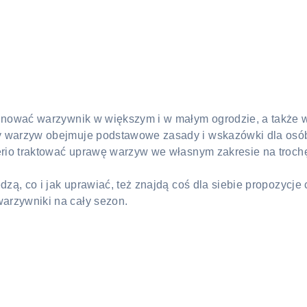
lęgnować warzywnik w większym i w małym ogrodzie, a takż
 warzyw obejmuje podstawowe zasady i wskazówki dla osób, 
serio traktować uprawę warzyw we własnym zakresie na troch
iedzą, co i jak uprawiać, też znajdą coś dla siebie propoz
arzywniki na cały sezon.