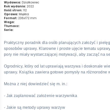
Wydawca:
Działkowiec
Rok wydania:
2022
Ilość stron:
112
Oprawa:
Miękka
Format:
236x172 mm
Waga:
Tłumacz:
Seria:
Praktyczny poradnik dla osób planujących założyć i pie
sposobów uprawy. Klarowne i proste ujęcie tematu uprawy
pory nie miały wystarczającej motywacji, aby zacząć na 
Ogrodnicy, który od lat uprawiają warzywa i doskonale w
uprawy. Książka zawiera gotowe pomysły na różnorodne w
Można z niej dowiedzieć się m. in.:
- Jak zaplanować założenie warzywnika
- Jakie są metody uprawy warzyw