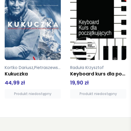
Raduła Krzysztof
pz
Keyboard kurs dla początkujących + CD
Lhotse 1974
19,90 zł
70,00 zł
Produkt niedostępny
Produkt niedostępny