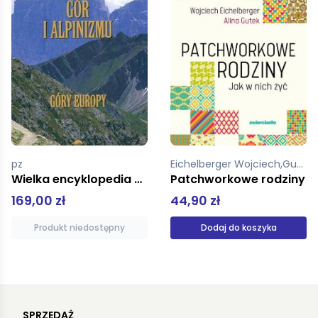
Eichelberger Wojciech,Gutek Alina
Moore Dan
Patchworkowe rodziny
Kto zabił burmistrza? Zagadki kryminalne
44,90 zł
39,99 zł
Dodaj do koszyka
Produkt niedostępny
SPRZEDAŻ