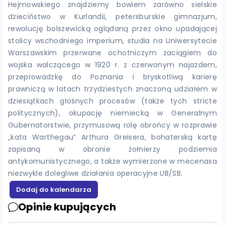
Hejmowskiego znajdziemy bowiem zarówno sielskie
dzieciństwo w Kurlandii, petersburskie gimnazjum,
rewolucję bolszewicką oglądaną przez okno upadającej
stolicy wschodniego imperium, studia na Uniwersytecie
Warszawskim przerwane ochotniczym zaciągiem do
wojska walczącego w 1920 r. z czerwonym najazdem,
przeprowadzkę do Poznania i błyskotliwą karierę
prawniczą w latach trzydziestych znaczoną udziałem w
dziesiątkach głośnych procesów (także tych stricte
politycznych), okupację niemiecką w Generalnym
Gubernatorstwie, przymusową rolę obrońcy w rozprawie
„kata Warthegau” Arthura Greisera, bohaterską kartę
zapisaną w obronie żołnierzy podziemia
antykomunistycznego, a także wymierzone w mecenasa
niezwykle dolegliwe działania operacyjne UB/SB.
Opinie kupujących