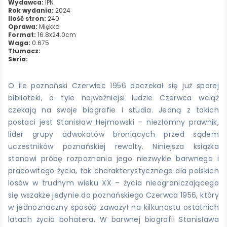
Wydawca:
IPN
Rok wydania:
2024
Ilość stron:
240
Oprawa:
Miękka
Format:
16.8x24.0cm
Waga:
0.675
Tłumacz:
Seria:
O ile poznański Czerwiec 1956 doczekał się już sporej
biblioteki, o tyle najważniejsi ludzie Czerwca wciąż
czekają na swoje biografie i studia. Jedną z takich
postaci jest Stanisław Hejmowski – niezłomny prawnik,
lider grupy adwokatów broniących przed sądem
uczestników poznańskiej rewolty. Niniejsza książka
stanowi próbę rozpoznania jego niezwykle barwnego i
pracowitego życia, tak charakterystycznego dla polskich
losów w trudnym wieku XX – życia nieograniczającego
się wszakże jedynie do poznańskiego Czerwca 1956, który
w jednoznaczny sposób zaważył na kilkunastu ostatnich
latach życia bohatera. W barwnej biografii Stanisława