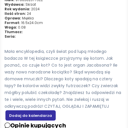
Wydawca:
Skrzat
Rok wydania:
2024
Ilość stron:
24
Oprawa:
Miękka
Format:
16.5x24.0cm
Waga:
0.08
Tłumacz:
Seria:
Mała encyklopedia, czyli świat pod lupą młodego
badacza W tej książeczce przyjrzymy się kotom. Jak
poznać, co czuje kot? Co to jest organ Jacobsona? Ile
waży nowo narodzone kociątko? Skąd wywodzą się
domowe mruczki? Dlaczego koty spadają na cztery
łapy? Ile kolorów widzi zwykły futrzaczek? Czy zwierzak
mógłby polubić czekoladę? Znajdziesz tu odpowiedzi na
te i wiele, wiele innych pytań. Nie zwlekaj i ruszaj w
odkrywczą podróż! CZYTAJ, OGLĄDAJ I ZAPAMIĘTUJ
Opinie kupujących