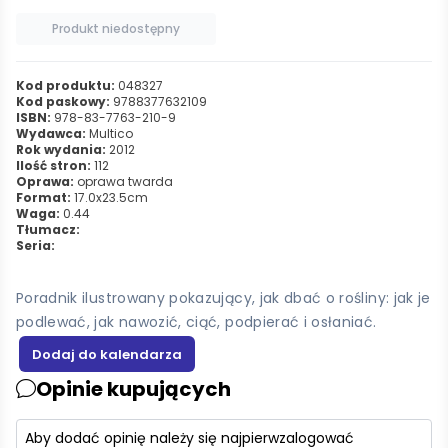
Produkt niedostępny
Kod produktu:
048327
Kod paskowy:
9788377632109
ISBN:
978-83-7763-210-9
Wydawca:
Multico
Rok wydania:
2012
Ilość stron:
112
Oprawa:
oprawa twarda
Format:
17.0x23.5cm
Waga:
0.44
Tłumacz:
Seria:
Poradnik ilustrowany pokazujący, jak dbać o rośliny: jak je
podlewać, jak nawozić, ciąć, podpierać i osłaniać.
Opinie kupujących
Aby dodać opinię należy się najpierw
zalogować