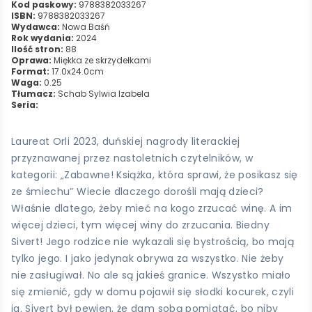
Kod paskowy:
9788382033267
ISBN:
9788382033267
Wydawca:
Nowa Baśń
Rok wydania:
2024
Ilość stron:
88
Oprawa:
Miękka ze skrzydełkami
Format:
17.0x24.0cm
Waga:
0.25
Tłumacz:
Schab Sylwia Izabela
Seria:
Laureat Orli 2023, duńskiej nagrody literackiej
przyznawanej przez nastoletnich czytelników, w
kategorii: „Zabawne! Książka, która sprawi, że posikasz się
ze śmiechu” Wiecie dlaczego dorośli mają dzieci?
Właśnie dlatego, żeby mieć na kogo zrzucać winę. A im
więcej dzieci, tym więcej winy do zrzucania. Biedny
Sivert! Jego rodzice nie wykazali się bystrością, bo mają
tylko jego. I jako jedynak obrywa za wszystko. Nie żeby
nie zasługiwał. No ale są jakieś granice. Wszystko miało
się zmienić, gdy w domu pojawił się słodki kocurek, czyli
ja. Sivert był pewien, że dam sobą pomiatać, bo niby