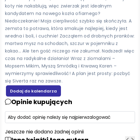
koty nie nakablują, więc zwierzak jest idealnym
kandydatem na nowego kozła ofiarnego?
Niedoczekanie! Moja cierpliwość szybko się skończyła. A
zemsta to potrawa, która smakuje najlepiej, kiedy jest
wredna i boli, i cuchnie! Zacząłem od drobnych pranków:
martwa mysz na schodach, szczur w pojemniku z
kakao… Ale ten gość niczego nie zakumał. Nadszedł więc
czas na radykalne działania! Wraz z ziomalami –
Mopsem Mikim, Myszą Smródką i Krwawą Karen –
wymierzymy sprawiedliwość! A plan jest prosty: pozbyć
się Siverta raz na zawsze.
Opinie kupujących
Aby dodać opinię należy się najpierw
zalogować
Jeszcze nie dodano żadnej opinii
Inne książki tego autora