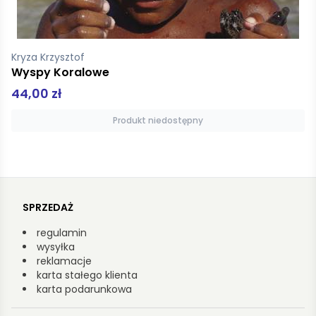
Bujak-Lenczowska Magdalena
Dziennik Himalajski i inne pisma Jakuba Bujaka
39,95 zł
Dodaj do koszyka
SPRZEDAŻ
regulamin
wysyłka
reklamacje
karta stałego klienta
karta podarunkowa