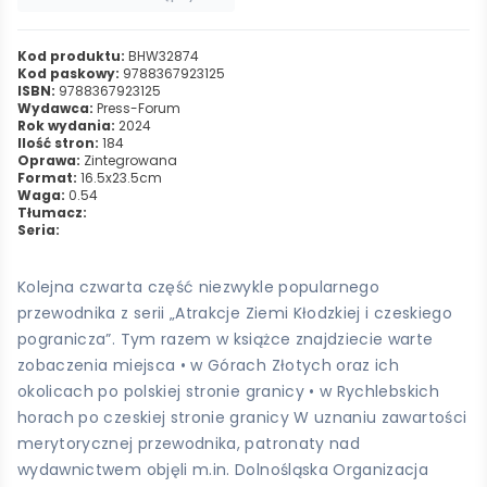
Kod produktu:
BHW32874
Kod paskowy:
9788367923125
ISBN:
9788367923125
Wydawca:
Press-Forum
Rok wydania:
2024
Ilość stron:
184
Oprawa:
Zintegrowana
Format:
16.5x23.5cm
Waga:
0.54
Tłumacz:
Seria:
Kolejna czwarta część niezwykle popularnego
przewodnika z serii „Atrakcje Ziemi Kłodzkiej i czeskiego
pogranicza”. Tym razem w książce znajdziecie warte
zobaczenia miejsca • w Górach Złotych oraz ich
okolicach po polskiej stronie granicy • w Rychlebskich
horach po czeskiej stronie granicy W uznaniu zawartości
merytorycznej przewodnika, patronaty nad
wydawnictwem objęli m.in. Dolnośląska Organizacja