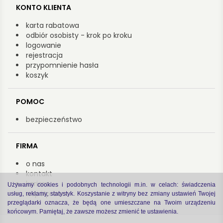
KONTO KLIENTA
karta rabatowa
odbiór osobisty - krok po kroku
logowanie
rejestracja
przypomnienie hasła
koszyk
POMOC
bezpieczeństwo
FIRMA
o nas
kontakt
kariera
Używamy cookies i podobnych technologii m.in. w celach: świadczenia
współpraca
usług, reklamy, statystyk. Koszystanie z witryny bez zmiany ustawień Twojej
przeglądarki oznacza, że będą one umieszczane na Twoim urządzeniu
końcowym. Pamiętaj, że zawsze możesz zmienić te ustawienia.