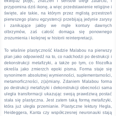
ekwipaż pojęć, znaczeń i sensów uległ zatarciu, i
przypomina dziś ikonę, a więc przedstawienie religijne i
święte, ale takie, na którym przez mglistą przestrzeń
pierwszego planu egzystencji przebijają jedynie zarysy
i zanikające jakby we mgle kontury dawnych
olbrzymów, zaś całość domaga się ponownego
zrozumienia i kolejnej w historii reinterpretacji.
To właśnie plastyczność kładzie Malabou na pierwszy
plan jako odpowiedź na to, co nadchodzi po destrukcji i
dekonstrukcji metafizyki, a także po tym, co filozofka
określa jako zmierzch epoki pisma. Forma staje się
synonimem absolutnej wymienności, suplementarności,
metamorficzności, z(a)miany. Zdaniem Malabou forma
po destrukcji metafizyki i dekonstrukcji obecności sama
uległa transformacji ukazując swoją prawdziwą postać
stała się plastyczna. Jest zatem taką formą metafizyki,
która już uległa przemianie. Plastyczne lektury Hegla,
Heideggera, Kanta czy współczesnej neuronauki stają