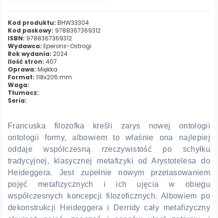
Kod produktu:
BHW33304
Kod paskowy:
9788367369312
ISBN:
9788367369312
Wydawca:
Eperons-Ostrogi
Rok wydania:
2024
Ilość stron:
407
Oprawa:
Miękka
Format:
118x206 mm
Waga:
Tłumacz:
Seria:
Francuska filozofka kreśli zarys nowej ontologii
ontologii formy, albowiem to właśnie ona najlepiej
oddaje współczesną rzeczywistość po schyłku
tradycyjnej, klasycznej metafizyki od Arystotelesa do
Heideggera. Jest zupełnie nowym przetasowaniem
pojęć metafizycznych i ich ujęcia w obiegu
współczesnych koncepcji filozoficznych. Albowiem po
dekonstrukcji Heideggera i Derridy cały metafizyczny