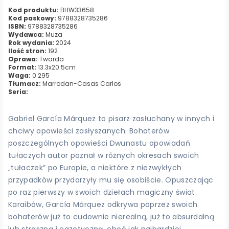
Kod produktu:
BHW33658
Kod paskowy:
9788328735286
ISBN:
9788328735286
Wydawca:
Muza
Rok wydania:
2024
Ilość stron:
192
Oprawa:
Twarda
Format:
13.3x20.5cm
Waga:
0.295
Tłumacz:
Marrodan-Casas Carlos
Seria:
Gabriel García Márquez to pisarz zasłuchany w innych i
chciwy opowieści zasłyszanych. Bohaterów
poszczególnych opowieści Dwunastu opowiadań
tułaczych autor poznał w różnych okresach swoich
„tułaczek” po Europie, a niektóre z niezwykłych
przypadków przydarzyły mu się osobiście. Opuszczając
po raz pierwszy w swoich dziełach magiczny świat
Karaibów, García Márquez odkrywa poprzez swoich
bohaterów już to cudownie nierealną, już to absurdalną
lub straszną i egzotyczną, choć jak najbardziej