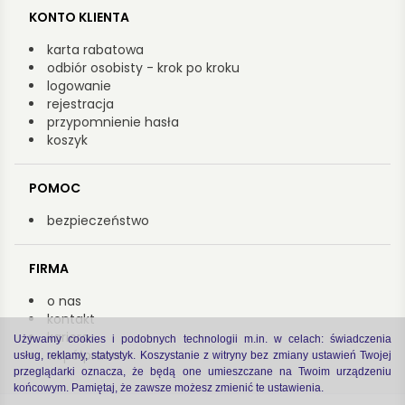
KONTO KLIENTA
karta rabatowa
odbiór osobisty - krok po kroku
logowanie
rejestracja
przypomnienie hasła
koszyk
POMOC
bezpieczeństwo
FIRMA
o nas
kontakt
kariera
Używamy cookies i podobnych technologii m.in. w celach: świadczenia
współpraca
usług, reklamy, statystyk. Koszystanie z witryny bez zmiany ustawień Twojej
przeglądarki oznacza, że będą one umieszczane na Twoim urządzeniu
końcowym. Pamiętaj, że zawsze możesz zmienić te ustawienia.