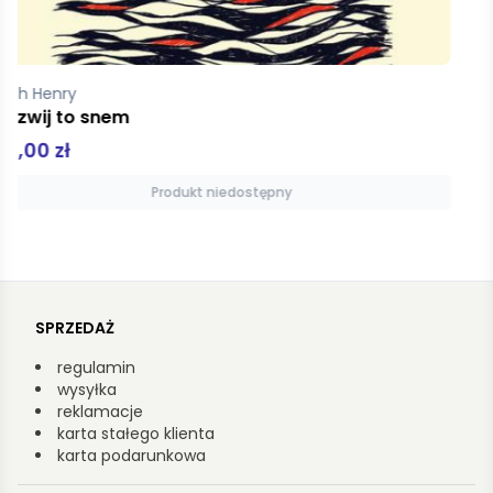
Faulkner William
Światłość w sierpniu
69,99 zł
Produkt niedostępny
SPRZEDAŻ
regulamin
wysyłka
reklamacje
karta stałego klienta
karta podarunkowa