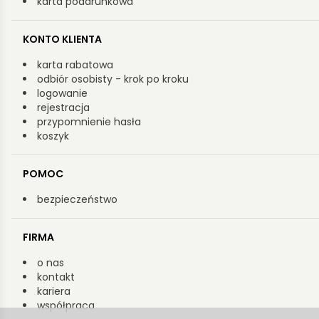
karta podarunkowa
KONTO KLIENTA
karta rabatowa
odbiór osobisty - krok po kroku
logowanie
rejestracja
przypomnienie hasła
koszyk
POMOC
bezpieczeństwo
FIRMA
o nas
kontakt
kariera
współpraca