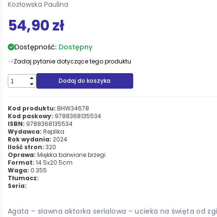
Kozłowska Paulina
54,90 zł
Dostępność:
Dostępny
Zadaj pytanie dotyczące tego produktu
Dodaj do koszyka
Kod produktu:
BHW34678
Kod paskowy:
9788368135534
ISBN:
9788368135534
Wydawca:
Replika
Rok wydania:
2024
Ilość stron:
320
Oprawa:
Miękka barwione brzegi
Format:
14.5x20.5cm
Waga:
0.355
Tłumacz:
Seria:
Agata – sławna aktorka serialowa – ucieka na święta od zg