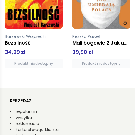
Reszka Paweł
Krzyżanowski Zygmunt
Mali bogowie 2 Jak umierają Polacy
Most przez Styks
39,90 zł
19,01 zł
Produkt niedostępny
Dodaj do koszyka
SPRZEDAŻ
regulamin
wysyłka
reklamacje
karta stałego klienta