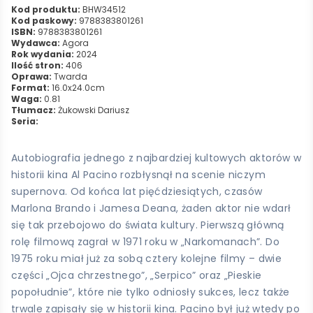
Kod produktu:
BHW34512
Kod paskowy:
9788383801261
ISBN:
9788383801261
Wydawca:
Agora
Rok wydania:
2024
Ilość stron:
406
Oprawa:
Twarda
Format:
16.0x24.0cm
Waga:
0.81
Tłumacz:
Żukowski Dariusz
Seria:
Autobiografia jednego z najbardziej kultowych aktorów w
historii kina Al Pacino rozbłysnął na scenie niczym
supernova. Od końca lat pięćdziesiątych, czasów
Marlona Brando i Jamesa Deana, żaden aktor nie wdarł
się tak przebojowo do świata kultury. Pierwszą główną
rolę filmową zagrał w 1971 roku w „Narkomanach”. Do
1975 roku miał już za sobą cztery kolejne filmy – dwie
części „Ojca chrzestnego”, „Serpico” oraz „Pieskie
popołudnie”, które nie tylko odniosły sukces, lecz także
trwale zapisały się w historii kina. Pacino był już wtedy po