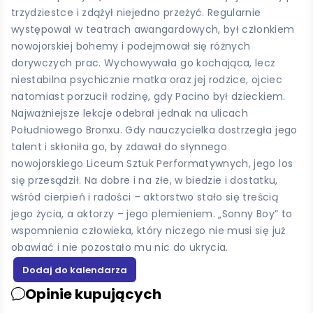
trzydziestce i zdążył niejedno przeżyć. Regularnie
występował w teatrach awangardowych, był członkiem
nowojorskiej bohemy i podejmował się różnych
dorywczych prac. Wychowywała go kochająca, lecz
niestabilna psychicznie matka oraz jej rodzice, ojciec
natomiast porzucił rodzinę, gdy Pacino był dzieckiem.
Najważniejsze lekcje odebrał jednak na ulicach
Południowego Bronxu. Gdy nauczycielka dostrzegła jego
talent i skłoniła go, by zdawał do słynnego
nowojorskiego Liceum Sztuk Performatywnych, jego los
się przesądził. Na dobre i na złe, w biedzie i dostatku,
wśród cierpień i radości – aktorstwo stało się treścią
jego życia, a aktorzy – jego plemieniem. „Sonny Boy” to
wspomnienia człowieka, który niczego nie musi się już
obawiać i nie pozostało mu nic do ukrycia.
Opinie kupujących