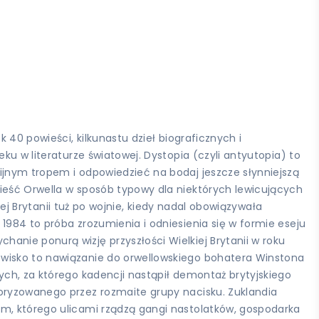
 40 powieści, kilkunastu dzieł biograficznych i
ku w literaturze światowej. Dystopia (czyli antyutopia) to
ijnym tropem i odpowiedzieć na bodaj jeszcze słynniejszą
wieść Orwella w sposób typowy dla niektórych lewicujących
iej Brytanii tuż po wojnie, kiedy nadal obowiązywała
1984 to próba zrozumienia i odniesienia się w formie eseju
anie ponurą wizję przyszłości Wielkiej Brytanii w roku
zwisko to nawiązanie do orwellowskiego bohatera Winstona
ych, za którego kadencji nastąpił demontaż brytyjskiego
roryzowanego przez rozmaite grupy nacisku. Zuklandia
ym, którego ulicami rządzą gangi nastolatków, gospodarka