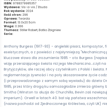
ISBN:
9788379985357
Wydawca:
Vis-a-vis / Etiuda
Rok wydania:
2024
Ilość stron:
296
Oprawa:
Twarda
Format:
13.0x20.5cm
Waga:
0.366
Tłumacz:
Stiller Robert, Batko Zbigniew
Seria:
Anthony Burgess (1917-93) - angielski pisarz, kompozytor, f
eseistycznych, a z powieści z najsłynniejszą "Mechaniczną 
kluczowe słowo dla zrozumienia 1985 – oto Burgess (napisa
wizję przerażającego świata niż jego Mechaniczna…czyli n
Brytyjczyków, ale raczej obcy czytelnikom z Polski i świata.
reglamentacja żywności i na poły skoszarowane życie codzi
(i przeprowadzonego z samym sobą wywiadu) do dzieła Orwel
1985, przez który drogą ku samozagładzie zmierza główny 
Smitha (Winston to aluzja do Churchilla, Bevin zaś nawiąz
imperium). Orwell w latach 40. bał się państwa wszechmoc
(nazwa pochodzi od Zjednoczonego Królestwa, czyli UK) ni