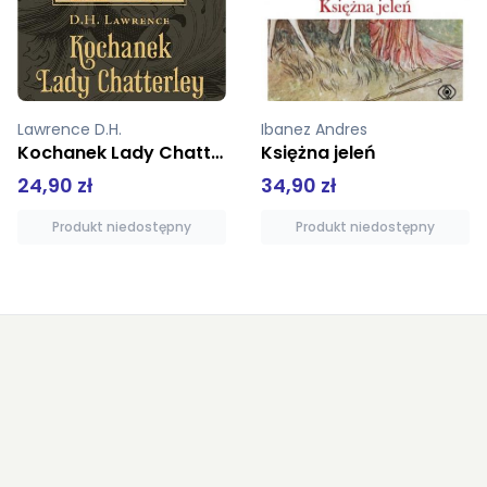
Lawrence D.H.
Ibanez Andres
Kochanek Lady Chatterley
Księżna jeleń
24,90 zł
34,90 zł
Produkt niedostępny
Produkt niedostępny