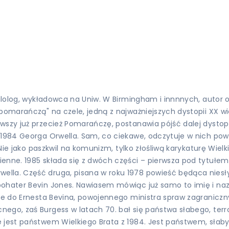
ilolog, wykładowca na Uniw. W Birmingham i innnnych, autor ok
pomarańczą" na czele, jedną z najważniejszych dystopii XX wie
wszy już przecież Pomarańczę, postanawia pójść dalej dystop
a 1984 Georga Orwella. Sam, co ciekawe, odczytuje w nich po
 Nie jako paszkwil na komunizm, tylko złośliwą karykaturę Wielk
enne. 1985 składa się z dwóch części – pierwsza pod tytułem 
la. Część druga, pisana w roku 1978 powieść będąca niesłych
bohater Bevin Jones. Nawiasem mówiąc już samo to imię i na
uje do Ernesta Bevina, powojennego ministra spraw zagraniczn
nego, zaś Burgess w latach 70. bał się państwa słabego, ter
e jest państwem Wielkiego Brata z 1984. Jest państwem, słab