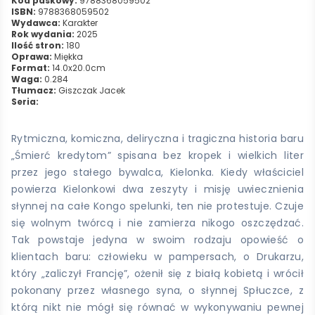
Kod paskowy:
9788368059502
ISBN:
9788368059502
Wydawca:
Karakter
Rok wydania:
2025
Ilość stron:
180
Oprawa:
Miękka
Format:
14.0x20.0cm
Waga:
0.284
Tłumacz:
Giszczak Jacek
Seria:
Rytmiczna, komiczna, deliryczna i tragiczna historia baru
„Śmierć kredytom” spisana bez kropek i wielkich liter
przez jego stałego bywalca, Kielonka. Kiedy właściciel
powierza Kielonkowi dwa zeszyty i misję uwiecznienia
słynnej na całe Kongo spelunki, ten nie protestuje. Czuje
się wolnym twórcą i nie zamierza nikogo oszczędzać.
Tak powstaje jedyna w swoim rodzaju opowieść o
klientach baru: człowieku w pampersach, o Drukarzu,
który „zaliczył Francję”, ożenił się z białą kobietą i wrócił
pokonany przez własnego syna, o słynnej Spłuczce, z
którą nikt nie mógł się równać w wykonywaniu pewnej