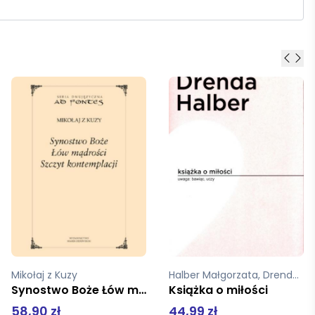
Halber Małgorzata, Drenda Olga
Bachtin Michaił M
Książka o miłości
Pogranicza twórczości słownej
44,99 zł
69,00 zł