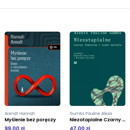
Gumbs Pauline Alexis
Mikołaj z Kuzy
Niezatapialne Czarny feminizm i ssaki morskie
Synostwo Boże Łów mądrości Szczyt kontemplacji
47,00 zł
58,90 zł