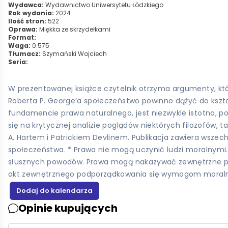
Wydawca:
Wydawnictwo Uniwersytetu Łódzkiego
Rok wydania:
2024
Ilość stron:
522
Oprawa:
Miękka ze skrzydełkami
Format:
Waga:
0.575
Tłumacz:
Szymański Wojciech
Seria:
W prezentowanej książce czytelnik otrzyma argumenty, kt
Roberta P. George’a społeczeństwo powinno dążyć do kszta
fundamencie prawa naturalnego, jest niezwykle istotna, p
się na krytycznej analizie poglądów niektórych filozofów, 
A. Hartem i Patrickiem Devlinem. Publikacja zawiera wszec
społeczeństwa. * Prawa nie mogą uczynić ludzi moralnymi. 
słusznych powodów. Prawa mogą nakazywać zewnętrzne pod
akt zewnętrznego podporządkowania się wymogom moralnoś
Opinie kupujących