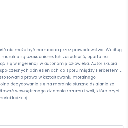
lność nie może być narzucana przez prawodawstwo. Według
a moralne są uzasadnione. Ich zasadność, oparta na
ć się w ingerencji w autonomię człowieka. Autor skupia
na współczesnych odniesieniach do sporu między Herbertem L.
ic stosowania prawa w kształtowaniu moralnego
wolne decydowanie się na moralnie słuszne działanie ze
wać wewnętrznego działania rozumu i woli, które czyni
ści ludzkiej