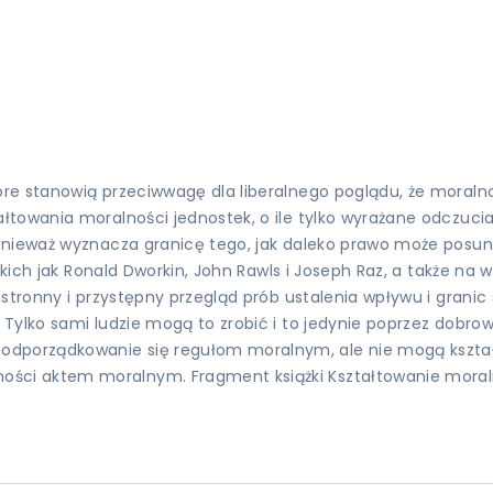
óre stanowią przeciwwagę dla liberalnego poglądu, że mora
łtowania moralności jednostek, o ile tylko wyrażane odczuci
onieważ wyznacza granicę tego, jak daleko prawo może posuną
takich jak Ronald Dworkin, John Rawls i Joseph Raz, a także 
hstronny i przystępny przegląd prób ustalenia wpływu i gran
Tylko sami ludzie mogą to zrobić i to jedynie poprzez dobro
porządkowanie się regułom moralnym, ale nie mogą kształto
ci aktem moralnym. Fragment książki Kształtowanie moralno