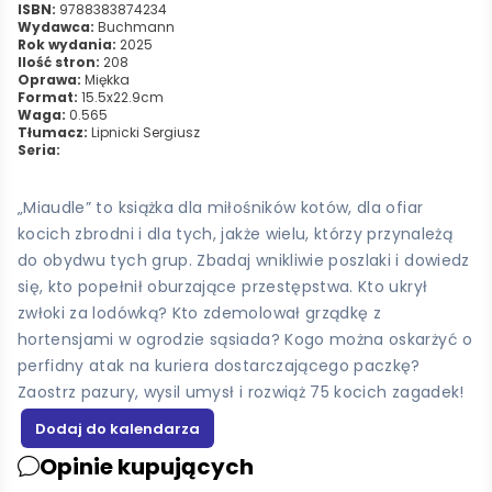
ISBN:
9788383874234
Wydawca:
Buchmann
Rok wydania:
2025
Ilość stron:
208
Oprawa:
Miękka
Format:
15.5x22.9cm
Waga:
0.565
Tłumacz:
Lipnicki Sergiusz
Seria:
„Miaudle” to książka dla miłośników kotów, dla ofiar
kocich zbrodni i dla tych, jakże wielu, którzy przynależą
do obydwu tych grup. Zbadaj wnikliwie poszlaki i dowiedz
się, kto popełnił oburzające przestępstwa. Kto ukrył
zwłoki za lodówką? Kto zdemolował grządkę z
hortensjami w ogrodzie sąsiada? Kogo można oskarżyć o
perfidny atak na kuriera dostarczającego paczkę?
Zaostrz pazury, wysil umysł i rozwiąż 75 kocich zagadek!
Opinie kupujących