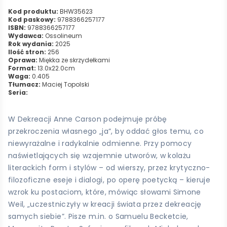
Kod produktu:
BHW35623
Kod paskowy:
9788366257177
ISBN:
9788366257177
Wydawca:
Ossolineum
Rok wydania:
2025
Ilość stron:
256
Oprawa:
Miękka ze skrzydełkami
Format:
13.0x22.0cm
Waga:
0.405
Tłumacz:
Maciej Topolski
Seria:
W Dekreacji Anne Carson podejmuje próbę
przekroczenia własnego „ja”, by oddać głos temu, co
niewyrażalne i radykalnie odmienne. Przy pomocy
naświetlających się wzajemnie utworów, w kolażu
literackich form i stylów – od wierszy, przez krytyczno-
filozoficzne eseje i dialogi, po operę poetycką – kieruje
wzrok ku postaciom, które, mówiąc słowami Simone
Weil, „uczestniczyły w kreacji świata przez dekreację
samych siebie”. Pisze m.in. o Samuelu Becketcie,