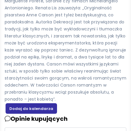
Marguerite Porete, Safonie czy filmach Michelangelo
Antonioniego. Renata Lis zauważyła: „Oryginalność
pisarstwa Anne Carson jest tyleż bezdyskusyjna, co
paradoksalna. Autorka Dekreacji jest tak przywiązana do
tradycji, jak tylko może być wykładowczyni i tłumaczka
literatur klasycznych, i zarazem tak nowatorska, jak tylko
może być urodzona eksperymentatorka, która poezji
każe wyrażać się poprzez taniec. Z dezynwolturą ignoruje
podział na epikę, lirykę i dramat, a dwa tysiące lat to dla
niej żaden dystans. Carson mówi wszystkimi językami
sztuki, w sposób tylko sobie właściwy reanimując świat
starożytności swoim gorącym, na wskroś romantycznym
oddechem. W twórczości Carson romantyzm w
przebraniu klasycyzmu wciąż poszukuje absolutu, a
ponadto – jest kobietą”.
Opinie kupujących