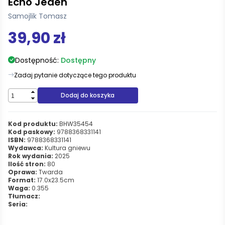
Echo Jeden
Samojlik Tomasz
39,90 zł
Dostępność:
Dostępny
Zadaj pytanie dotyczące tego produktu
Dodaj do koszyka
Kod produktu:
BHW35454
Kod paskowy:
9788368331141
ISBN:
9788368331141
Wydawca:
Kultura gniewu
Rok wydania:
2025
Ilość stron:
80
Oprawa:
Twarda
Format:
17.0x23.5cm
Waga:
0.355
Tłumacz:
Seria: