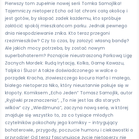
Pierwszy tom zupełnie nowej serii Tomka Samojlika!
Tajemniczy nietoperz Echo od lat chroni całą okolicę i
jest gotów, by skopać zadek każdemu, kto spróbuje
zakłócić spokój mieszkańcom parku. Jednak pewnego
dnia niespodziewanie znika. Kto teraz przegoni
rzezimieszków? Czy to czas, by założyć własną bandę?
Ale jakich mocy potrzeba, by zostać nowym
superbohaterem? Poznajcie nieustraszoną Parkową Ligę
Zacnych Mordek: Rudą Irytację, Kolka, Gamę Kawazu,
Talpka i Śluzo! A także doświadczonego w walce o
porządek Kracha, złowieszczego kocura Harfa i małego,
białego nietoperza Niko, który nieustannie pakuje się w
kłopoty. Komiksem „Echo Jeden” Tomasz Samojlik, autor
„Ryjówki przeznaczenia”, „To nie jest las dla starych
wilków” czy „Wiedźmuna”, zaczyna nową serię, w której
znajduje się wszystko to, za co tysiące młodych
czytelników pokochały jego komiksy – intrygujący
bohaterowie, przygody, poczucie humoru i ciekawostki o
przyrodzie! Od teraz fascynujące życie nietoperzy nie