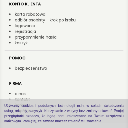
KONTO KLIENTA
karta rabatowa
odbiór osobisty - krok po kroku
logowanie
rejestracja
przypomnienie hasła
koszyk
POMOC
bezpieczeństwo
FIRMA
o nas
kontakt
kariera
Używamy cookies i podobnych technologii m.in. w celach: świadczenia
współpraca
usług, reklamy, statystyk. Koszystanie z witryny bez zmiany ustawień Twojej
przeglądarki oznacza, że będą one umieszczane na Twoim urządzeniu
końcowym. Pamiętaj, że zawsze możesz zmienić te ustawienia.