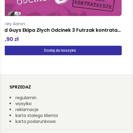
Praca zbiorowa
Tajemnice starej willi Agenci i Detektywi IX Gigant Poleca Extra 7/2025
34,99 zł
Produkt niedostępny
SPRZEDAŻ
regulamin
wysyłka
reklamacje
karta stałego klienta
karta podarunkowa