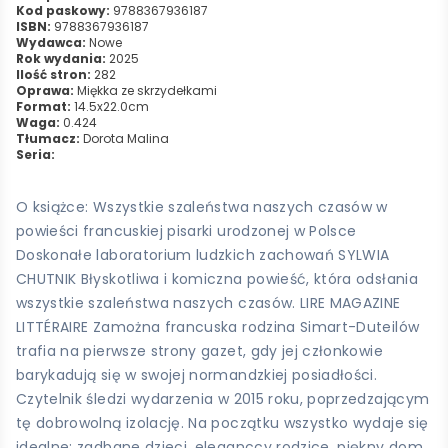
Kod paskowy:
9788367936187
ISBN:
9788367936187
Wydawca:
Nowe
Rok wydania:
2025
Ilość stron:
282
Oprawa:
Miękka ze skrzydełkami
Format:
14.5x22.0cm
Waga:
0.424
Tłumacz:
Dorota Malina
Seria:
O książce: Wszystkie szaleństwa naszych czasów w
powieści francuskiej pisarki urodzonej w Polsce
Doskonałe laboratorium ludzkich zachowań SYLWIA
CHUTNIK Błyskotliwa i komiczna powieść, która odsłania
wszystkie szaleństwa naszych czasów. LIRE MAGAZINE
LITTÉRAIRE Zamożna francuska rodzina Simart-Duteilów
trafia na pierwsze strony gazet, gdy jej członkowie
barykadują się w swojej normandzkiej posiadłości.
Czytelnik śledzi wydarzenia w 2015 roku, poprzedzającym
tę dobrowolną izolację. Na początku wszystko wydaje się
idealne: zadbane dzieci, eleganccy rodzice, piękny dom,