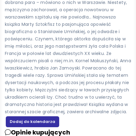
dobrana para – mówiono o nich w Warszawie. Niestety,
mężczyzna zachorował, a operacja nowotworu w
warszawskim szpitalu się nie powiodła… Najnowsza
książka Marty Sztokfisz to pasjonująca opowieść
biograficzna o Stanisławie Umińskiej, o jej odwadze i
poświęceniu. Czynem, którego aktorka dopuściła się w
imię miłości, oraz jego następstwami żyła cała Polska i
Francja w połowie lat dwudziestych XX wieku. Ze
współczuciem pisali o niej m.in. Kornel Makuszyński, Anna
Iwaszkiewicz, hrabia Jan Zamoyski. Powracano do tej
tragedii wiele razy. Sprawa Umińskiej stała się tematem
dysertacji naukowych, a podczas jej procesu płakały nie
tylko kobiety. Mężczyźni siedzący w ławach przysięgłych
ukradkiem ocierali łzy. Choć trudno w to uwierzyć, ta
dramatyczna historia jest prawdziwa! Książka wydana w
starannej szacie graficznej, zawiera archiwalne zdjęcia.
Opinie kupujących