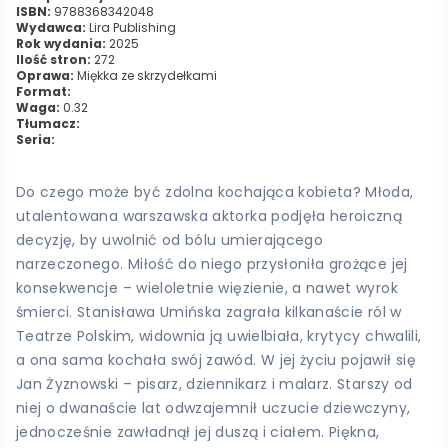
ISBN:
9788368342048
Wydawca:
Lira Publishing
Rok wydania:
2025
Ilość stron:
272
Oprawa:
Miękka ze skrzydełkami
Format:
Waga:
0.32
Tłumacz:
Seria:
Do czego może być zdolna kochająca kobieta? Młoda,
utalentowana warszawska aktorka podjęła heroiczną
decyzję, by uwolnić od bólu umierającego
narzeczonego. Miłość do niego przysłoniła grożące jej
konsekwencje – wieloletnie więzienie, a nawet wyrok
śmierci. Stanisława Umińska zagrała kilkanaście ról w
Teatrze Polskim, widownia ją uwielbiała, krytycy chwalili,
a ona sama kochała swój zawód. W jej życiu pojawił się
Jan Żyznowski – pisarz, dziennikarz i malarz. Starszy od
niej o dwanaście lat odwzajemnił uczucie dziewczyny,
jednocześnie zawładnął jej duszą i ciałem. Piękna,