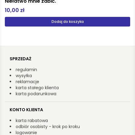
Beata Tyszkiewicz Portret damy tw
49,90 zł
Produkt niedostępny
SPRZEDAŻ
regulamin
wysyłka
reklamacje
karta stałego klienta
karta podarunkowa
KONTO KLIENTA
karta rabatowa
odbiór osobisty - krok po kroku
logowanie