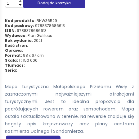
Dodaj do koszyka
Kod produktu:
BHW36529
Kod paskowy:
9788378686613
ISBN:
9788378686613
Wydawca:
Plan Galileos
Rok wydania:
2021
Ilość stron:
Oprawa:
Format:
98 x 67 cm
Skala:
1 : 150 000
Tłumacz:
Seria:
Mapa turystyczna Małopolskiego Przełomu Wisły z
zaznaczonymi najważniejszymi atrakcjami
turystycznymi. Jest to idealna propozycja dla
podróżujących rowerem oraz samochodem. Mapa
ostała zaktualizowana w terenie. Na rewersie znajduje się
bogaty opis krajoznawczy oraz plany centrum
Kazimierza Dolnego i Sandomierza.