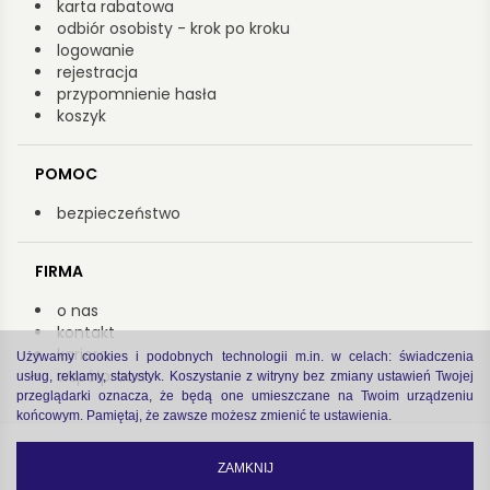
karta rabatowa
odbiór osobisty - krok po kroku
logowanie
rejestracja
przypomnienie hasła
koszyk
POMOC
bezpieczeństwo
FIRMA
o nas
kontakt
kariera
Używamy cookies i podobnych technologii m.in. w celach: świadczenia
współpraca
usług, reklamy, statystyk. Koszystanie z witryny bez zmiany ustawień Twojej
przeglądarki oznacza, że będą one umieszczane na Twoim urządzeniu
końcowym. Pamiętaj, że zawsze możesz zmienić te ustawienia.
Copyright by Arsenał 2022
zastrzeżenia prawne
|
polityka prywatności
ZAMKNIJ
code by
Software house Cogitech