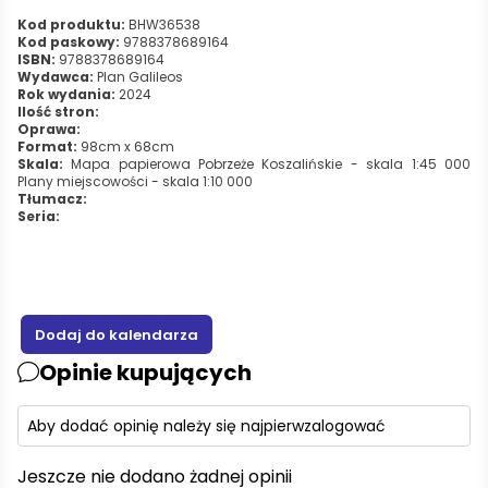
Kod produktu:
BHW36538
Kod paskowy:
9788378689164
ISBN:
9788378689164
Wydawca:
Plan Galileos
Rok wydania:
2024
Ilość stron:
Oprawa:
Format:
98cm x 68cm
Skala:
Mapa papierowa Pobrzeże Koszalińskie - skala 1:45 000
Plany miejscowości - skala 1:10 000
Tłumacz:
Seria:
Opinie kupujących
Aby dodać opinię należy się najpierw
zalogować
Jeszcze nie dodano żadnej opinii