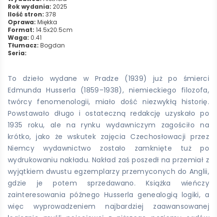
Rok wydania:
2025
Ilość stron:
378
Oprawa:
Miękka
Format:
14.5x20.5cm
Waga:
0.41
Tłumacz:
Bogdan
Seria:
To dzieło wydane w Pradze (1939) już po śmierci
Edmunda Husserla (1859–1938), niemieckiego filozofa,
twórcy fenomenologii, miało dość niezwykłą historię.
Powstawało długo i ostateczną redakcję uzyskało po
1935 roku, ale na rynku wydawniczym zagościło na
krótko, jako że wskutek zajęcia Czechosłowacji przez
Niemcy wydawnictwo zostało zamknięte tuż po
wydrukowaniu nakładu. Nakład zaś poszedł na przemiał z
wyjątkiem dwustu egzemplarzy przemyconych do Anglii,
gdzie je potem sprzedawano. Książka wieńczy
zainteresowania późnego Husserla genealogią logiki, a
więc wyprowadzeniem najbardziej zaawansowanej