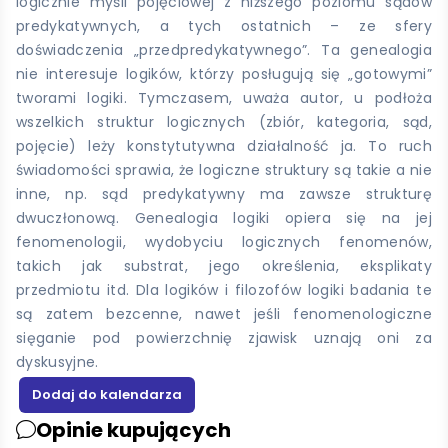
logicznie myśli pojęciowej z niższego poziomu sądów
predykatywnych, a tych ostatnich – ze sfery
doświadczenia „przedpredykatywnego”. Ta genealogia
nie interesuje logików, którzy posługują się „gotowymi”
tworami logiki. Tymczasem, uważa autor, u podłoża
wszelkich struktur logicznych (zbiór, kategoria, sąd,
pojęcie) leży konstytutywna działalność ja. To ruch
świadomości sprawia, że logiczne struktury są takie a nie
inne, np. sąd predykatywny ma zawsze strukturę
dwuczłonową. Genealogia logiki opiera się na jej
fenomenologii, wydobyciu logicznych fenomenów,
takich jak substrat, jego określenia, eksplikaty
przedmiotu itd. Dla logików i filozofów logiki badania te
są zatem bezcenne, nawet jeśli fenomenologiczne
sięganie pod powierzchnię zjawisk uznają oni za
dyskusyjne.
Opinie kupujących