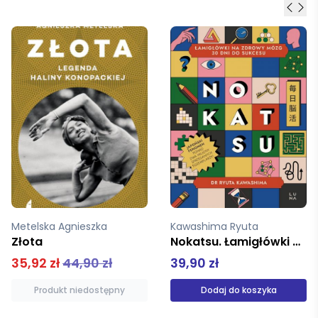
Kawashima Ryuta
Litmanowicz Mirosława
Nokatsu. Łamigłówki na zdrowy mózg - 30 dni do sukcesu
Szachy dla dzieci Część 3
39,90 zł
32,00 zł
Dodaj do koszyka
Produkt niedostępny