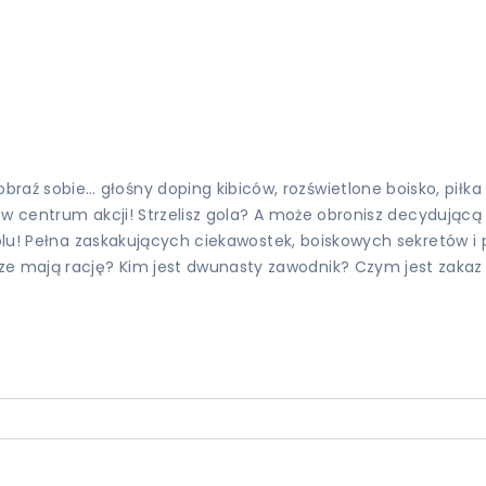
ź sobie… głośny doping kibiców, rozświetlone boisko, piłka 
eś w centrum akcji! Strzelisz gola? A może obronisz decydując
olu! Pełna zaskakujących ciekawostek, boiskowych sekretów i p
 mają rację? Kim jest dwunasty zawodnik? Czym jest zakaz s