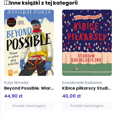
Inne książki z tej kategorii
Kossakowski Radosław
Scelina Wojciech
Kibice piłkarscy Studium socjologiczne
Elbrus Przewodnik
40,00 zł
59,90 zł
Produkt niedostępny
Dodaj do koszyka