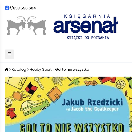
//
693 556 604
Katalog
Hobby Sport
Gol to nie wszystko