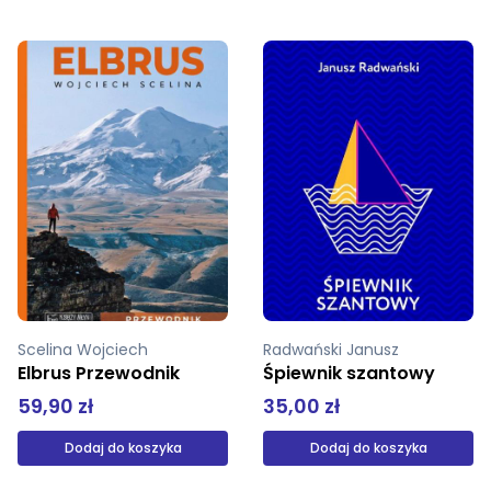
Radwański Janusz
Metelska Agnieszka
Śpiewnik szantowy
Złota
35,00 zł
35,92 zł
44,90 zł
Dodaj do koszyka
Produkt niedostępny