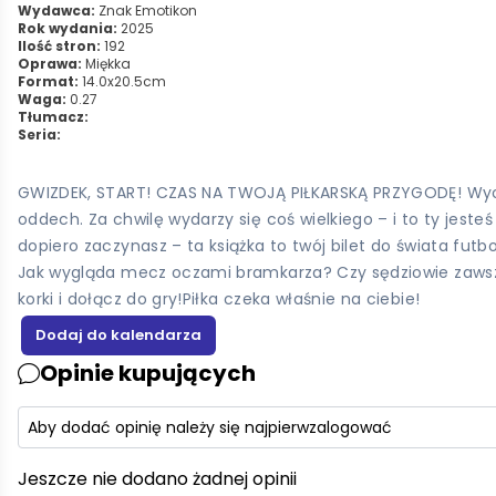
Wydawca:
Znak Emotikon
Rok wydania:
2025
Ilość stron:
192
Oprawa:
Miękka
Format:
14.0x20.5cm
Waga:
0.27
Tłumacz:
Seria:
GWIZDEK, START! CZAS NA TWOJĄ PIŁKARSKĄ PRZYGODĘ! Wyobra
oddech. Za chwilę wydarzy się coś wielkiego – i to ty jest
dopiero zaczynasz – ta książka to twój bilet do świata futb
Jak wygląda mecz oczami bramkarza? Czy sędziowie zawsze
korki i dołącz do gry!Piłka czeka właśnie na ciebie!
Opinie kupujących
Aby dodać opinię należy się najpierw
zalogować
Jeszcze nie dodano żadnej opinii