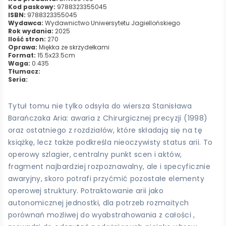
Kod paskowy:
9788323355045
ISBN:
9788323355045
Wydawca:
Wydawnictwo Uniwersytetu Jagiellońskiego
Rok wydania:
2025
Ilość stron:
270
Oprawa:
Miękka ze skrzydełkami
Format:
15.5x23.5cm
Waga:
0.435
Tłumacz:
Seria:
Tytuł tomu nie tylko odsyła do wiersza Stanisława
Barańczaka Aria: awaria z Chirurgicznej precyzji (1998)
oraz ostatniego z rozdziałów, które składają się na tę
książkę, lecz także podkreśla nieoczywisty status arii. To
operowy szlagier, centralny punkt scen i aktów,
fragment najbardziej rozpoznawalny, ale i specyficznie
awaryjny, skoro potrafi przyćmić pozostałe elementy
operowej struktury. Potraktowanie arii jako
autonomicznej jednostki, dla potrzeb rozmaitych
porównań możliwej do wyabstrahowania z całości ,