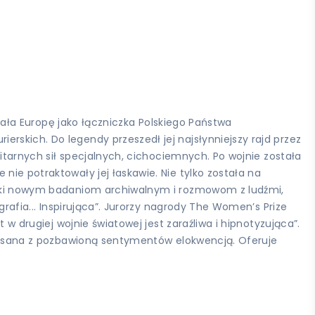
rzała Europę jako łączniczka Polskiego Państwa
rskich. Do legendy przeszedł jej najsłynniejszy rajd przez
litarnych sił specjalnych, cichociemnych. Po wojnie została
nie potraktowały jej łaskawie. Nie tylko została na
zięki nowym badaniom archiwalnym i rozmowom z ludźmi,
grafia... Inspirująca”. Jurorzy nagrody The Women’s Prize
 w drugiej wojnie światowej jest zaraźliwa i hipnotyzująca”.
napisana z pozbawioną sentymentów elokwencją. Oferuje