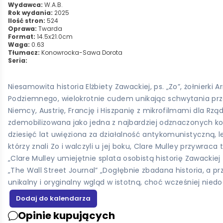
Wydawca:
W.A.B.
Rok wydania:
2025
Ilość stron:
524
Oprawa:
Twarda
Format:
14.5x21.0cm
Waga:
0.63
Tłumacz:
Konowrocka-Sawa Dorota
Seria:
Niesamowita historia Elżbiety Zawackiej, ps. „Zo”, żołnierk
Podziemnego, wielokrotnie cudem unikając schwytania przez
Niemcy, Austrię, Francję i Hiszpanię z mikrofilmami dla Rzą
zdemobilizowana jako jedna z najbardziej odznaczonych kobi
dziesięć lat uwięziona za działalność antykomunistyczną,
którzy znali Zo i walczyli u jej boku, Clare Mulley przywra
„Clare Mulley umiejętnie splata osobistą historię Zawackiej 
„The Wall Street Journal” „Dogłębnie zbadana historia, a 
unikalny i oryginalny wgląd w istotną, choć wcześniej niedo
Opinie kupujących