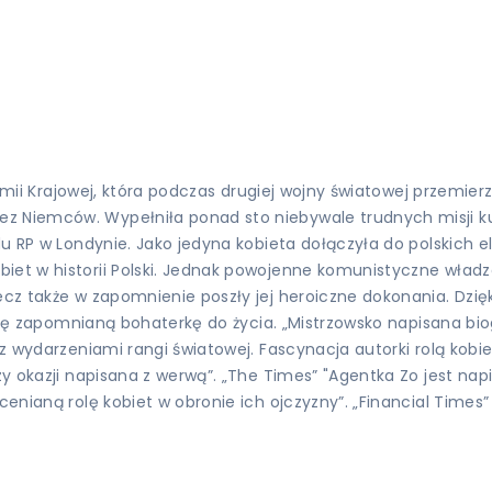
i Armii Krajowej, która podczas drugiej wojny światowej przemie
 Niemców. Wypełniła ponad sto niebywale trudnych misji kurie
du RP w Londynie. Jako jedyna kobieta dołączyła do polskich e
et w historii Polski. Jednak powojenne komunistyczne władze 
 lecz także w zapomnienie poszły jej heroiczne dokonania. D
ca tę zapomnianą bohaterkę do życia. „Mistrzowsko napisana bio
z wydarzeniami rangi światowej. Fascynacja autorki rolą kobiet
przy okazji napisana z werwą”. „The Times” "Agentka Zo jest 
cenianą rolę kobiet w obronie ich ojczyzny”. „Financial Times”