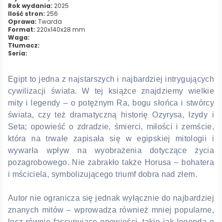
Rok wydania:
2025
Ilość stron:
256
Oprawa:
Twarda
Format:
220x140x28 mm
Waga:
Tłumacz:
Seria:
Egipt to jedna z najstarszych i najbardziej intrygujących
cywilizacji świata. W tej książce znajdziemy wielkie
mity i legendy – o potężnym Ra, bogu słońca i stwórcy
świata, czy też dramatyczną historię Ozyrysa, Izydy i
Seta; opowieść o zdradzie, śmierci, miłości i zemście,
która na trwałe zapisała się w egipskiej mitologii i
wywarła wpływ na wyobrażenia dotyczące życia
pozagrobowego. Nie zabrakło także Horusa – bohatera
i mściciela, symbolizującego triumf dobra nad złem.
Autor nie ogranicza się jednak wyłącznie do najbardziej
znanych mitów – wprowadza również mniej popularne,
lecz równie fascynujące opowieści, takie jak legenda o