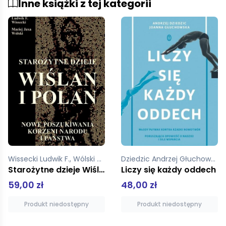
Inne książki z tej kategorii
Dziedzic Andrzej Głuchowska Joanna
Marshall Peter
Liczy się każdy oddech
Reformacja
48,00 zł
34,90 zł
Produkt niedostępny
Produkt niedostępny