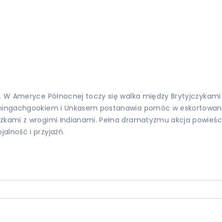
u. W Ameryce Północnej toczy się walka między Brytyjczykami 
 Chingachgookiem i Unkasem postanawia pomóc w eskortowaniu
zkami z wrogimi Indianami. Pełna dramatyzmu akcja powieści i
alność i przyjaźń.