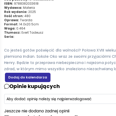
ISBN:
9788382033618
Wydawca:
Materia
Rok wydania:
2025
Ilość stron:
480
Oprawa:
Twarda
Format:
14.0x20.5cm
Waga:
0.464
Tłumacz:
Evert Tadeusz
Seria:
Co jesteś gotów poświęcić dla wolności? Połowa XVIII wiek
plemiona Indian. Sokole Oko wraz ze swoimi przyjaciółmi
Henry. Będzie to przeprawa niebezpieczna i najeżona potyc
zdrad, w którym mimo wszystko znaleziono niezachwianą loj
Opinie kupujących
Aby dodać opinię należy się najpierw
zalogować
Jeszcze nie dodano żadnej opinii