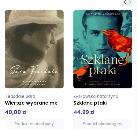
Zyskowska Katarzyna
Sierociński Józef reprint
Szklane ptaki
Armja Polska we Francji
44,99 zł
42,00 zł
Produkt niedostępny
Dodaj do koszyka