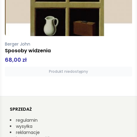
Muniak Radosław Filip
Efekt lalki. Lalka jako obraz i rzecz
19,90 zł
39,00 zł
Produkt niedostępny
SPRZEDAŻ
regulamin
wysyłka
reklamacje