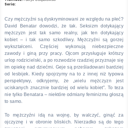
Seria:
Czy mężczyźni są dyskryminowani ze względu na płeć?
David Benatar dowodzi, że tak. Seksizm dotykający
mężczyzn jest tak samo realny, jak ten dotykający
kobiet – i tak samo szkodliwy. Mężczyźni są gorzej
wykształceni. Częściej wykonują niebezpieczne
zawody i giną przy pracy. Ojcom przysługuje krótszy
urlop rodzicielski, a po rozwodzie rzadziej przyznaje się
im opiekę nad dziećmi. Geje są prześladowani bardziej
od lesbijek. Kiedy spojrzymy na to z innej niż typowa
perspektywy, odkryjemy, że „wielu mężczyzn jest
uciskanych znacznie bardziej od wielu kobiet”. To teza
nie tylko Benatara – niektóre odmiany feminizmu głoszą
to samo.
To mężczyźni idą na wojnę, by walczyć, ginąć za
ojczyznę i w obronie bliskich. Nierzadko są do tego