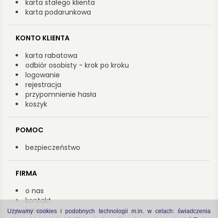
karta stałego klienta
karta podarunkowa
KONTO KLIENTA
karta rabatowa
odbiór osobisty - krok po kroku
logowanie
rejestracja
przypomnienie hasła
koszyk
POMOC
bezpieczeństwo
FIRMA
o nas
kontakt
kariera
Używamy cookies i podobnych technologii m.in. w celach: świadczenia