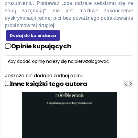
zrozumieniu. Ponieważ „oba rodzaje seksizmu się ze
sobą zazębiają”: nie jest możliwe zakończenie
dyskryminacji jednej płci bez poważnego potraktowania
problemów tej drugiej.
Opinie kupujących
Aby dodać opinię należy się najpierw
zalogować
Jeszcze nie dodano żadnej opinii
Inne książki tego autora