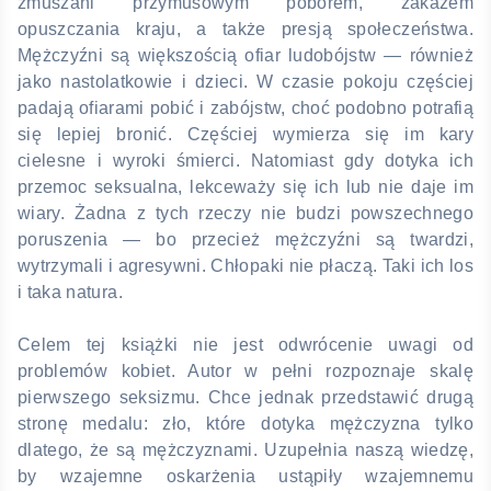
zmuszani przymusowym poborem, zakazem
opuszczania kraju, a także presją społeczeństwa.
Mężczyźni są większością ofiar ludobójstw — również
jako nastolatkowie i dzieci. W czasie pokoju częściej
padają ofiarami pobić i zabójstw, choć podobno potrafią
się lepiej bronić. Częściej wymierza się im kary
cielesne i wyroki śmierci. Natomiast gdy dotyka ich
przemoc seksualna, lekceważy się ich lub nie daje im
wiary. Żadna z tych rzeczy nie budzi powszechnego
poruszenia — bo przecież mężczyźni są twardzi,
wytrzymali i agresywni. Chłopaki nie płaczą. Taki ich los
i taka natura.
Celem tej książki nie jest odwrócenie uwagi od
problemów kobiet. Autor w pełni rozpoznaje skalę
pierwszego seksizmu. Chce jednak przedstawić drugą
stronę medalu: zło, które dotyka mężczyzna tylko
dlatego, że są mężczyznami. Uzupełnia naszą wiedzę,
by wzajemne oskarżenia ustąpiły wzajemnemu