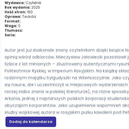
Wydawca:
Czytelnik
Rok wydania:
2025
Ilość stron:
160
Oprawa:
Twarda
Format:
Waga:
0
Tłumacz:
Seria:
Autor jest już doskonale znany czytelnikom dzięki książce 
opinią wśród odbiorców. Mieczysław Jałowiecki pozostawił
Szkice z lat minionych – zilustrowany autentycznymi rysun
Politechnice Ryskiej, w Imperium Rosyjskim. Na książkę s
rodzinnym majątku Syłgudyszki na Wileńszczyźnie. Jako czy
się nauce, ale i uczestniczyli w miejscowych wydarzeniac
raczej słabo znana w polskiej literaturze), na różne sposo
Arkonia, jednej z najstarszych polskich korporacji studen
obyczajom korporantów. Jako uzupełnienie wspomnień akad
służby wojskowej autora w rosyjskim pułku kawalerii pod Pe