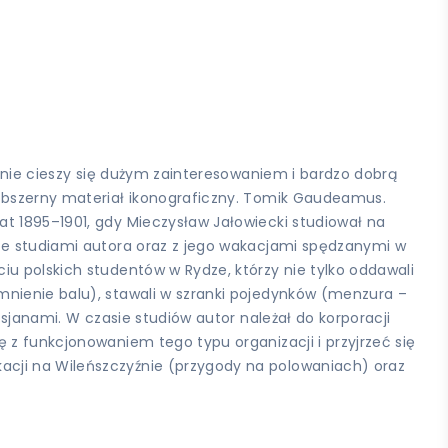
wanie cieszy się dużym zainteresowaniem i bardzo dobrą
 obszerny materiał ikonograficzny. Tomik Gaudeamus.
t 1895–1901, gdy Mieczysław Jałowiecki studiował na
 ze studiami autora oraz z jego wakacjami spędzanymi w
iu polskich studentów w Rydze, którzy nie tylko oddawali
mnienie balu), stawali w szranki pojedynków (menzura –
osjanami. W czasie studiów autor należał do korporacji
 z funkcjonowaniem tego typu organizacji i przyjrzeć się
acji na Wileńszczyźnie (przygody na polowaniach) oraz