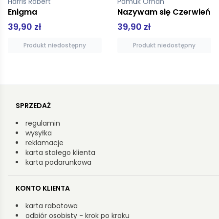
Harris Robert
Pamuk Orhan
Enigma
Nazywam się Czerwień
39,90 zł
39,90 zł
Produkt niedostępny
Produkt niedostępny
SPRZEDAŻ
regulamin
wysyłka
reklamacje
karta stałego klienta
karta podarunkowa
KONTO KLIENTA
karta rabatowa
odbiór osobisty - krok po kroku