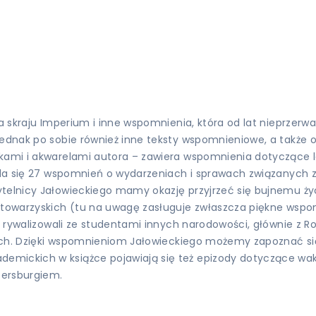
Na skraju Imperium i inne wspomnienia, która od lat nieprzer
 jednak po sobie również inne teksty wspomnieniowe, a także
kami i akwarelami autora – zawiera wspomnienia dotyczące la
kłada się 27 wspomnień o wydarzeniach i sprawach związanych
telnicy Jałowieckiego mamy okazję przyjrzeć się bujnemu życ
h towarzyskich (tu na uwagę zasługuje zwłaszcza piękne wspo
by rywalizowali ze studentami innych narodowości, głównie z R
ckich. Dzięki wspomnieniom Jałowieckiego możemy zapoznać się
emickich w książce pojawiają się też epizody dotyczące wak
tersburgiem.