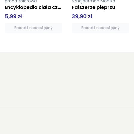
praca zbiorowa
Sznajderman Monika
Encyklopedia ciała człowieka Układ nerwowy, układ endokrynny i układ odpornościowy
Fałszerze pieprzu
5,99 zł
39,90 zł
Produkt niedostępny
Produkt niedostępny