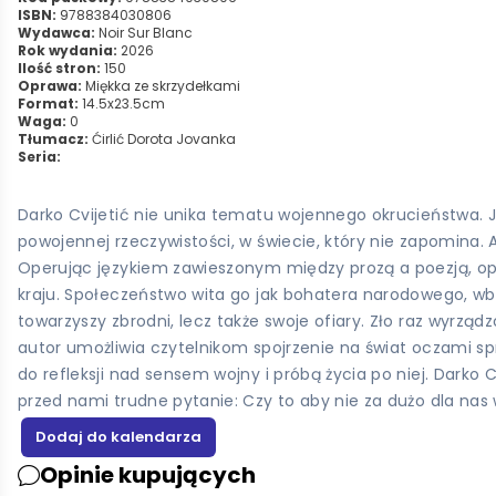
ISBN:
9788384030806
Wydawca:
Noir Sur Blanc
Rok wydania:
2026
Ilość stron:
150
Oprawa:
Miękka ze skrzydełkami
Format:
14.5x23.5cm
Waga:
0
Tłumacz:
Ćirlić Dorota Jovanka
Seria:
Darko Cvijetić nie unika tematu wojennego okrucieństwa. J
powojennej rzeczywistości, w świecie, który nie zapomina. A
Operując językiem zawieszonym między prozą a poezją, opo
kraju. Społeczeństwo wita go jak bohatera narodowego, wb
towarzyszy zbrodni, lecz także swoje ofiary. Zło raz wyrząd
autor umożliwia czytelnikom spojrzenie na świat oczami sp
do refleksji nad sensem wojny i próbą życia po niej. Darko
przed nami trudne pytanie: Czy to aby nie za dużo dla nas
Opinie kupujących