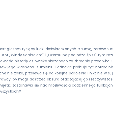
est głosem tysięcy ludzi doświadczonych traumą, zarówno ofia
utor „Windy Schindlera" i „Czemu na podłodze śpisz" tym razem
wiada historię człowieka skazanego za zbrodnie przeciwko lu
rew jego własnemu sumieniu. Latinović próbuje żyć normalni
zone nie znika, przelewa się na kolejne pokolenia i nikt nie w
rawcy, by mogli dostrzec absurd otaczającej go rzeczywistości
 Cvijetić zastanawia się nad możliwością codziennego funkcjon
 wszystkich?