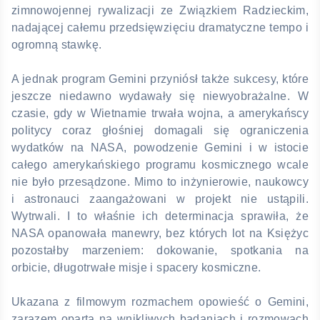
zimnowojennej rywalizacji ze Związkiem Radzieckim,
nadającej całemu przedsięwzięciu dramatyczne tempo i
ogromną stawkę.
A jednak program Gemini przyniósł także sukcesy, które
jeszcze niedawno wydawały się niewyobrażalne. W
czasie, gdy w Wietnamie trwała wojna, a amerykańscy
politycy coraz głośniej domagali się ograniczenia
wydatków na NASA, powodzenie Gemini i w istocie
całego amerykańskiego programu kosmicznego wcale
nie było przesądzone. Mimo to inżynierowie, naukowcy
i astronauci zaangażowani w projekt nie ustąpili.
Wytrwali. I to właśnie ich determinacja sprawiła, że
NASA opanowała manewry, bez których lot na Księżyc
pozostałby marzeniem: dokowanie, spotkania na
orbicie, długotrwałe misje i spacery kosmiczne.
Ukazana z filmowym rozmachem opowieść o Gemini,
zarazem oparta na wnikliwych badaniach i rozmowach