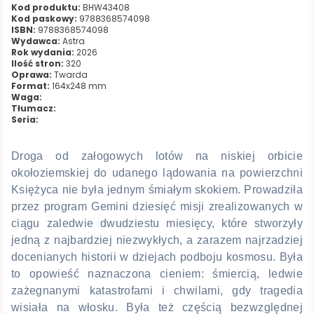
Kod produktu:
BHW43408
Kod paskowy:
9788368574098
ISBN:
9788368574098
Wydawca:
Astra
Rok wydania:
2026
Ilość stron:
320
Oprawa:
Twarda
Format:
164x248 mm
Waga:
Tłumacz:
Seria:
Droga od załogowych lotów na niskiej orbicie
okołoziemskiej do udanego lądowania na powierzchni
Księżyca nie była jednym śmiałym skokiem. Prowadziła
przez program Gemini dziesięć misji zrealizowanych w
ciągu zaledwie dwudziestu miesięcy, które stworzyły
jedną z najbardziej niezwykłych, a zarazem najrzadziej
docenianych historii w dziejach podboju kosmosu. Była
to opowieść naznaczona cieniem: śmiercią, ledwie
zażegnanymi katastrofami i chwilami, gdy tragedia
wisiała na włosku. Była też częścią bezwzględnej