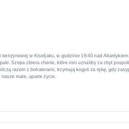
cji benzynowej w Kiseljaku, w godzinie 19:40 nad Atlantyki
ki. Szopa zbiera chwile, które inni uznaliby za zbyt pospolit
ilczą razem z bohaterami, trzymają kogoś za rękę, gdy zasyp
e nasze małe, uparte życie.