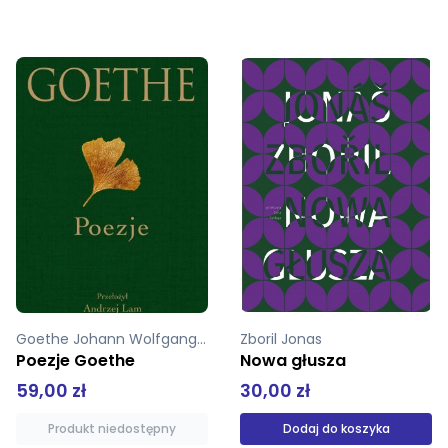
Zboril Jonas
Kaliński Pio, Lebda Małgorzata
Nowa głusza
Alfabety istnieją - album graficzny
30,00 zł
49,00 zł
Dodaj do koszyka
Dodaj do koszyka