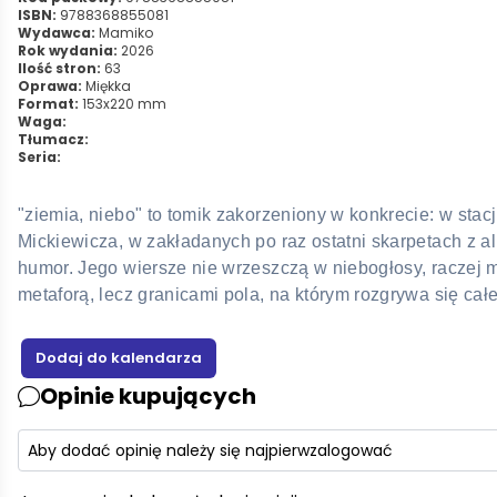
ISBN:
9788368855081
Wydawca:
Mamiko
Rok wydania:
2026
Ilość stron:
63
Oprawa:
Miękka
Format:
153x220 mm
Waga:
Tłumacz:
Seria:
"ziemia, niebo" to tomik zakorzeniony w konkrecie: w sta
Mickiewicza, w zakładanych po raz ostatni skarpetach z alpa
humor. Jego wiersze nie wrzeszczą w niebogłosy, raczej m
metaforą, lecz granicami pola, na którym rozgrywa się cał
Opinie kupujących
Aby dodać opinię należy się najpierw
zalogować