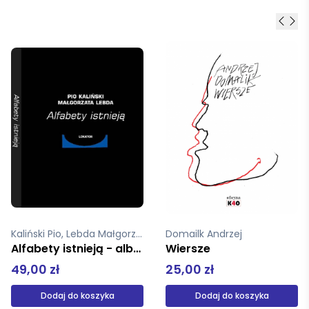
Domailk Andrzej
Belczenko Natalia
Wiersze
Wilga
25,00 zł
35,00 zł
Dodaj do koszyka
Dodaj do koszyka