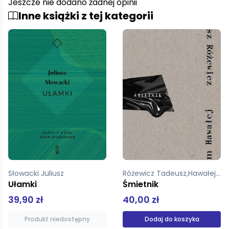
Jeszcze nie dodano żadnej opinii
Inne książki z tej kategorii
Różewicz Tadeusz,Hawałej Adam
Goethe Johann Wolfgang von
Śmietnik
Poezje Goethe
40,00 zł
59,00 zł
Dodaj do koszyka
Produkt niedostępny